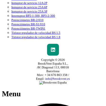
Inrruptor de servicio 12A 2P
Inrruptor de servicio 25A 6P
Inrruptor de servicio 25A 3P
Interruptor BP2-1-300, BP3-2-300
Potenciómetro BR-2/010
Potenciómetro BR-S1/010
Potenciómetro BR-TWIN1
Tiristor regulador de velocidad BS 1.5
Tiristor regulador de velocidad BS 1.8
Copyright © 2026
BrookVent España S.L.,
AV. Diagonal 113, 08018
Barcelona
Mov: + 34 676 863 358 /
Email:
info@brookvent.es
Menu