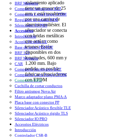
aislamiento aplicado
BRF Magneto
tiene un grosor de 25
Compuerta Antiretorno BZZ
mm y está recubierto
Compuerta Corta Fuego CFDM
por una camisa de
Regulador de caudal RDR
aluminio-poliéster. El
Silenciador IO PRO
silenciador se conecta
Accesorios
con bridas metálicas
Introducción
que actúan como
Acople Flexible LE
tetones. Están
Base de techo PDI/PDT
disponibles en dos
BRF 125
longitudes, 600 mm y
BRF Magneto
1.200 mm. Bajo
CAR
pedido, es posible
Compuerta Antiretorno BZZ
fabricar silenciadores:
Compuerta Corta Fuego CFDM
con EPDM
Compuerta KKB
Cuchilla de cortar conductos
Filtro antismog Nova Air
Marco adaptador plano PMA-A
Placa base con conector PP
Silenciador Acústico flexible TLE
Silenciador Acústico rígido TLS
Silenciador IO PRO
Acceorios Eléctricos
Introducción
Controlador CSR-B