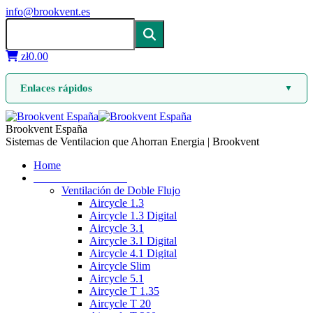
info@brookvent.es
zł
0.00
Enlaces rápidos
▼
Brookvent España
Sistemas de Ventilacion que Ahorran Energia | Brookvent
Home
Ventilación mecánica
Ventilación de Doble Flujo
Aircycle 1.3
Aircycle 1.3 Digital
Aircycle 3.1
Aircycle 3.1 Digital
Aircycle 4.1 Digital
Aircycle Slim
Aircycle 5.1
Aircycle T 1.35
Aircycle T 20