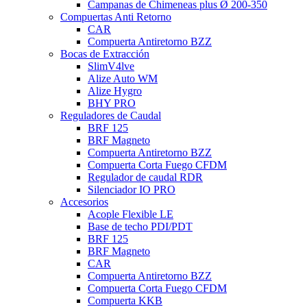
Campanas de Chimeneas plus Ø 200-350
Compuertas Anti Retorno
CAR
Compuerta Antiretorno BZZ
Bocas de Extracción
SlimV4lve
Alize Auto WM
Alize Hygro
BHY PRO
Reguladores de Caudal
BRF 125
BRF Magneto
Compuerta Antiretorno BZZ
Compuerta Corta Fuego CFDM
Regulador de caudal RDR
Silenciador IO PRO
Accesorios
Acople Flexible LE
Base de techo PDI/PDT
BRF 125
BRF Magneto
CAR
Compuerta Antiretorno BZZ
Compuerta Corta Fuego CFDM
Compuerta KKB