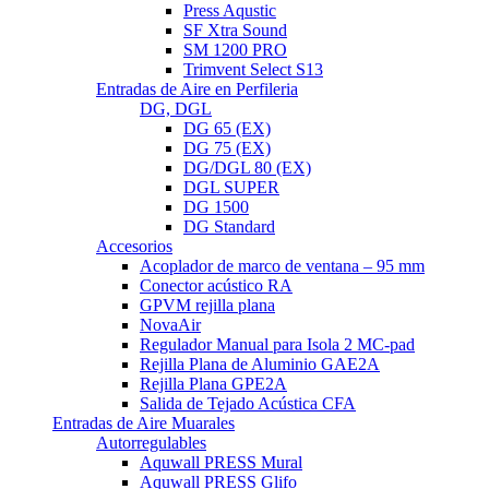
Press Aqustic
SF Xtra Sound
SM 1200 PRO
Trimvent Select S13
Entradas de Aire en Perfileria
DG, DGL
DG 65 (EX)
DG 75 (EX)
DG/DGL 80 (EX)
DGL SUPER
DG 1500
DG Standard
Accesorios
Acoplador de marco de ventana – 95 mm
Conector acústico RA
GPVM rejilla plana
NovaAir
Regulador Manual para Isola 2 MC-pad
Rejilla Plana de Aluminio GAE2A
Rejilla Plana GPE2A
Salida de Tejado Acústica CFA
Entradas de Aire Muarales
Autorregulables
Aquwall PRESS Mural
Aquwall PRESS Glifo