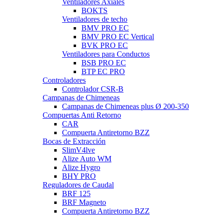
Ventiladores Axiales
BOKTS
Ventiladores de techo
BMV PRO EC
BMV PRO EC Vertical
BVK PRO EC
Ventiladores para Conductos
BSB PRO EC
BTP EC PRO
Controladores
Controlador CSR-B
Campanas de Chimeneas
Campanas de Chimeneas plus Ø 200-350
Compuertas Anti Retorno
CAR
Compuerta Antiretorno BZZ
Bocas de Extracción
SlimV4lve
Alize Auto WM
Alize Hygro
BHY PRO
Reguladores de Caudal
BRF 125
BRF Magneto
Compuerta Antiretorno BZZ