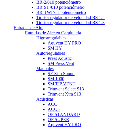
BR-2/010 potenciómetro
BR-S1 /010 potenciómetro
BR-TWIN 1 potenciómetro
Tiristor regulador de velocidad BS 1.5
Tiristor regulador de velocidad BS 1.8
Entradas de Aire
Entradas de Aire en Carpinteria
Higrorregulables
Aquvent HY PRO
SM HY
Autorregulables
Press Aqustic
SM Press Vent
Manuales
SF Xtra Sound
SM 1000
SM TIP VENT
Trimvent Select S13
Trimvent Xtra S13
Acústicas
ACO
ACO+
OF STANDARD
OF SUPER
Aquvent HY PRO