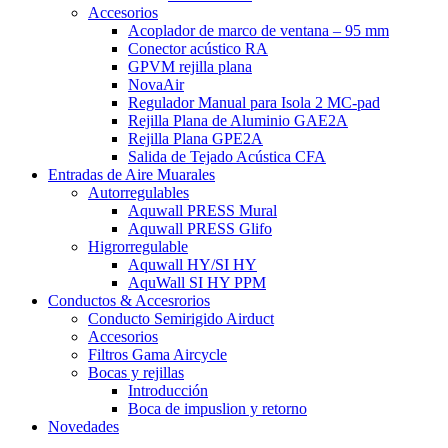
Accesorios
Acoplador de marco de ventana – 95 mm
Conector acústico RA
GPVM rejilla plana
NovaAir
Regulador Manual para Isola 2 MC-pad
Rejilla Plana de Aluminio GAE2A
Rejilla Plana GPE2A
Salida de Tejado Acústica CFA
Entradas de Aire Muarales
Autorregulables
Aquwall PRESS Mural
Aquwall PRESS Glifo
Higrorregulable
Aquwall HY/SI HY
AquWall SI HY PPM
Conductos & Accesrorios
Conducto Semirigido Airduct
Accesorios
Filtros Gama Aircycle
Bocas y rejillas
Introducción
Boca de impuslion y retorno
Novedades