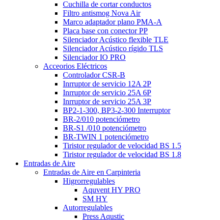
Cuchilla de cortar conductos
Filtro antismog Nova Air
Marco adaptador plano PMA-A
Placa base con conector PP
Silenciador Acústico flexible TLE
Silenciador Acústico rígido TLS
Silenciador IO PRO
Acceorios Eléctricos
Controlador CSR-B
Inrruptor de servicio 12A 2P
Inrruptor de servicio 25A 6P
Inrruptor de servicio 25A 3P
BP2-1-300, BP3-2-300 Interruptor
BR-2/010 potenciómetro
BR-S1 /010 potenciómetro
BR-TWIN 1 potenciómetro
Tiristor regulador de velocidad BS 1.5
Tiristor regulador de velocidad BS 1.8
Entradas de Aire
Entradas de Aire en Carpinteria
Higrorregulables
Aquvent HY PRO
SM HY
Autorregulables
Press Aqustic