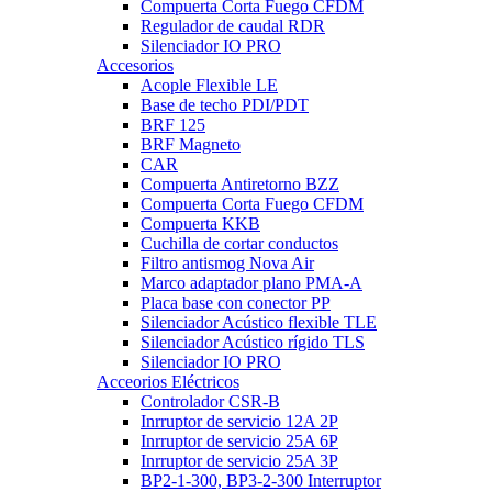
Compuerta Corta Fuego CFDM
Regulador de caudal RDR
Silenciador IO PRO
Accesorios
Acople Flexible LE
Base de techo PDI/PDT
BRF 125
BRF Magneto
CAR
Compuerta Antiretorno BZZ
Compuerta Corta Fuego CFDM
Compuerta KKB
Cuchilla de cortar conductos
Filtro antismog Nova Air
Marco adaptador plano PMA-A
Placa base con conector PP
Silenciador Acústico flexible TLE
Silenciador Acústico rígido TLS
Silenciador IO PRO
Acceorios Eléctricos
Controlador CSR-B
Inrruptor de servicio 12A 2P
Inrruptor de servicio 25A 6P
Inrruptor de servicio 25A 3P
BP2-1-300, BP3-2-300 Interruptor