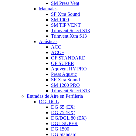
SM Press Vent
Manuales
SF Xtra Sound
SM 1000
SM TIP VENT
Trimvent Select S13
Trimvent Xtra S13
Acústicas
ACO
ACO+
OF STANDARD
OF SUPER
Aquvent HY PRO
Press Aqustic
SF Xtra Sound
SM 1200 PRO
Trimvent Select S13
Entradas de Aire en Perfileria
DG, DGL
DG 65 (EX)
DG 75 (EX)
DG/DGL 80 (EX)
DGL SUPER
DG 1500
DG Standard