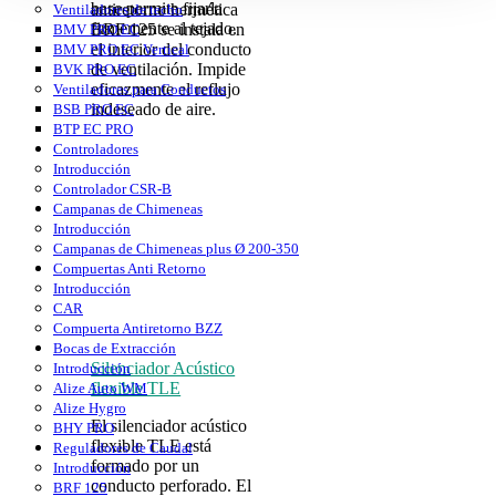
base permite fijarla
antiretorno hermética
Ventiladores de techo
firmemente al tejado.
BRF 125 se instala en
BMV PRO EC
el interior del conducto
BMV PRO EC Vertical
de ventilación. Impide
BVK PRO EC
eficazmente el reflujo
Ventiladores para Conductos
indeseado de aire.
BSB PRO EC
BTP EC PRO
Controladores
Introducción
Controlador CSR-B
Campanas de Chimeneas
Introducción
Campanas de Chimeneas plus Ø 200-350
Compuertas Anti Retorno
Introducción
CAR
Compuerta Antiretorno BZZ
Bocas de Extracción
Silenciador Acústico
Introducción
flexible TLE
Alize Auto WM
Alize Hygro
El silenciador acústico
BHY PRO
flexible TLE está
Reguladores de Caudal
formado por un
Introducción
conducto perforado. El
BRF 125