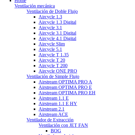
Home
Ventilación mecánica
Ventilación de Doble Flujo
Aircycle 1.3
Aircycle 1.3 Digital
Aircycle 3.1
Aircycle 3.1 Digital
Aircycle 4.1 Digital
Aircycle Slim
Aircycle 5.1
Aircycle T 1.35
Aircycle T 20
Aircycle T 200
Aircycle ONE PRO
Ventilación de Simple Flujo
Airstream OPTIMA PRO A
Airstream OPTIMA PRO E
Airstream OPTIMA PRO EH
Airstream 1.1 E
Airstream 1.1 E HY
Airstream 2.1
Airstream ACE
Ventilador de Extracción
Ventilación con JET FAN
BOG