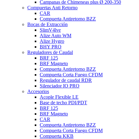
Campanas de Chimeneas plus Ø 200-350
Compuertas Anti Retorno
CAR
Compuerta Antiretorno BZZ
Bocas de Extracción
SlimV4lve
Alize Auto WM
Alize Hygro
BHY PRO
Reguladores de Caudal
BRF 125
BRF Magneto
Compuerta Antiretorno BZZ
Compuerta Corta Fuego CFDM
Regulador de caudal RDR
Silenciador IO PRO
Accesorios
Acople Flexible LE
Base de techo PDI/PDT
BRF 125
BRF Magneto
CAR
Compuerta Antiretorno BZZ
Compuerta Corta Fuego CFDM
Compuerta KKB