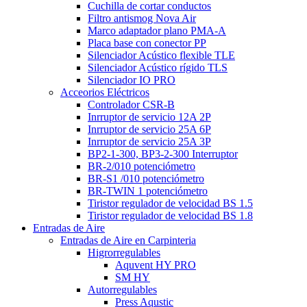
Cuchilla de cortar conductos
Filtro antismog Nova Air
Marco adaptador plano PMA-A
Placa base con conector PP
Silenciador Acústico flexible TLE
Silenciador Acústico rígido TLS
Silenciador IO PRO
Acceorios Eléctricos
Controlador CSR-B
Inrruptor de servicio 12A 2P
Inrruptor de servicio 25A 6P
Inrruptor de servicio 25A 3P
BP2-1-300, BP3-2-300 Interruptor
BR-2/010 potenciómetro
BR-S1 /010 potenciómetro
BR-TWIN 1 potenciómetro
Tiristor regulador de velocidad BS 1.5
Tiristor regulador de velocidad BS 1.8
Entradas de Aire
Entradas de Aire en Carpinteria
Higrorregulables
Aquvent HY PRO
SM HY
Autorregulables
Press Aqustic