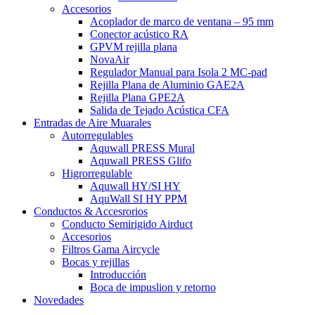
Accesorios
Acoplador de marco de ventana – 95 mm
Conector acústico RA
GPVM rejilla plana
NovaAir
Regulador Manual para Isola 2 MC-pad
Rejilla Plana de Aluminio GAE2A
Rejilla Plana GPE2A
Salida de Tejado Acústica CFA
Entradas de Aire Muarales
Autorregulables
Aquwall PRESS Mural
Aquwall PRESS Glifo
Higrorregulable
Aquwall HY/SI HY
AquWall SI HY PPM
Conductos & Accesrorios
Conducto Semirigido Airduct
Accesorios
Filtros Gama Aircycle
Bocas y rejillas
Introducción
Boca de impuslion y retorno
Novedades