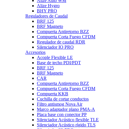
Alize Auto WM
Alize Hygro
BHY PRO
Reguladores de Caudal
BRF 125
BRF Magneto
Compuerta Antiretorno BZZ
Compuerta Corta Fuego CFDM
Regulador de caudal RDR
Silenciador IO PRO
Accesorios
Acople Flexible LE
Base de techo PDI/PDT
BRF 125
BRF Magneto
CAR
Compuerta Antiretorno BZZ
Compuerta Corta Fuego CFDM
Compuerta KKB
Cuchilla de cortar conductos
Filtro antismog Nova Air
Marco adaptador plano PMA-A
Placa base con conector PP
Silenciador Acústico flexible TLE
Silenciador Acústico rígido TLS