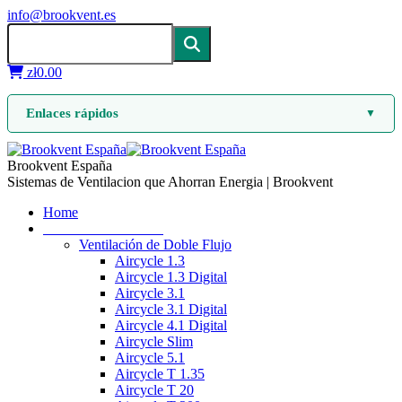
info@brookvent.es
zł
0.00
Enlaces rápidos
▼
Brookvent España
Sistemas de Ventilacion que Ahorran Energia | Brookvent
Home
Ventilación mecánica
Ventilación de Doble Flujo
Aircycle 1.3
Aircycle 1.3 Digital
Aircycle 3.1
Aircycle 3.1 Digital
Aircycle 4.1 Digital
Aircycle Slim
Aircycle 5.1
Aircycle T 1.35
Aircycle T 20