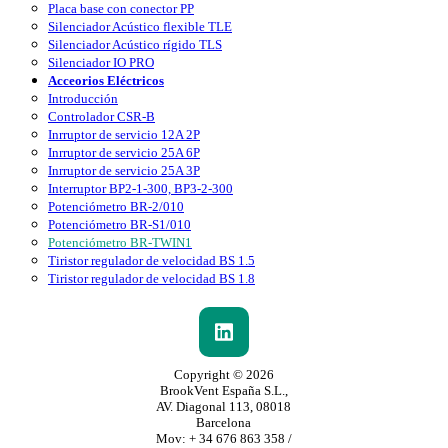
Placa base con conector PP
Silenciador Acústico flexible TLE
Silenciador Acústico rígido TLS
Silenciador IO PRO
Acceorios Eléctricos
Introducción
Controlador CSR-B
Inrruptor de servicio 12A 2P
Inrruptor de servicio 25A 6P
Inrruptor de servicio 25A 3P
Interruptor BP2-1-300, BP3-2-300
Potenciómetro BR-2/010
Potenciómetro BR-S1/010
Potenciómetro BR-TWIN1
Tiristor regulador de velocidad BS 1.5
Tiristor regulador de velocidad BS 1.8
Copyright © 2026
BrookVent España S.L.,
AV. Diagonal 113, 08018
Barcelona
Mov: + 34 676 863 358 /