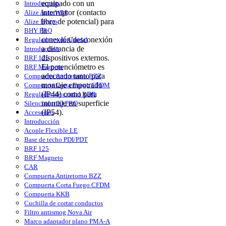
equipado con un
Introducción
interruptor (contacto
Alize Auto WM
libre de potencial) para
Alize Hygro
la
BHY PRO
conexión/desconexión
Reguladores de Caudal
a distancia de
Introducción
dispositivos externos.
BRF 125
El potenciómetro es
BRF Magneto
adecuado tanto para
Compuerta Antiretorno BZZ
montaje empotrado
Compuerta Corta Fuego CFDM
(IP44) como para
Regulador de caudal RDR
montaje en superficie
Silenciador IO PRO
(IP54).
Accesorios
Introducción
Acople Flexible LE
Base de techo PDI/PDT
BRF 125
BRF Magneto
CAR
Compuerta Antiretorno BZZ
Compuerta Corta Fuego CFDM
Compuerta KKB
Cuchilla de cortar conductos
Filtro antismog Nova Air
Marco adaptador plano PMA-A