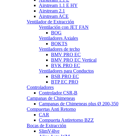
Airstream 1.1 E HY
Airstream 2.1
Airstream ACE
Ventilador de Extracción
Ventilación con JET FAN
BOG
Ventiladores Axiales
BOKTS
Ventiladores de techo
BMV PRO EC
BMV PRO EC Vertical
BVK PRO EC
Ventiladores para Conductos
BSB PRO EC
BTP EC PRO
Controladores
Controlador CSR-B
Campanas de Chimeneas
Campanas de Chimeneas plus Ø 200-350
Compuertas Anti Retorno
CAR
Compuerta Antiretorno BZZ
Bocas de Extracción
SlimV4lve