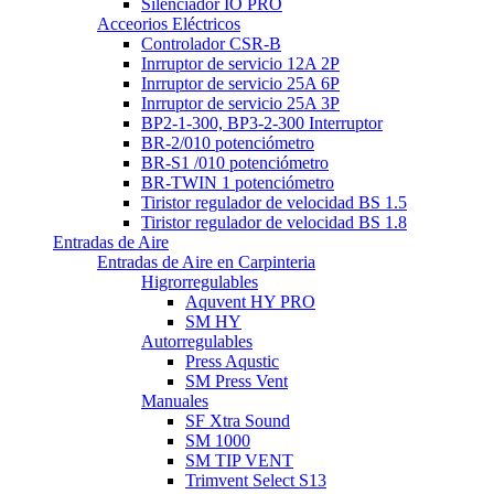
Silenciador IO PRO
Acceorios Eléctricos
Controlador CSR-B
Inrruptor de servicio 12A 2P
Inrruptor de servicio 25A 6P
Inrruptor de servicio 25A 3P
BP2-1-300, BP3-2-300 Interruptor
BR-2/010 potenciómetro
BR-S1 /010 potenciómetro
BR-TWIN 1 potenciómetro
Tiristor regulador de velocidad BS 1.5
Tiristor regulador de velocidad BS 1.8
Entradas de Aire
Entradas de Aire en Carpinteria
Higrorregulables
Aquvent HY PRO
SM HY
Autorregulables
Press Aqustic
SM Press Vent
Manuales
SF Xtra Sound
SM 1000
SM TIP VENT
Trimvent Select S13