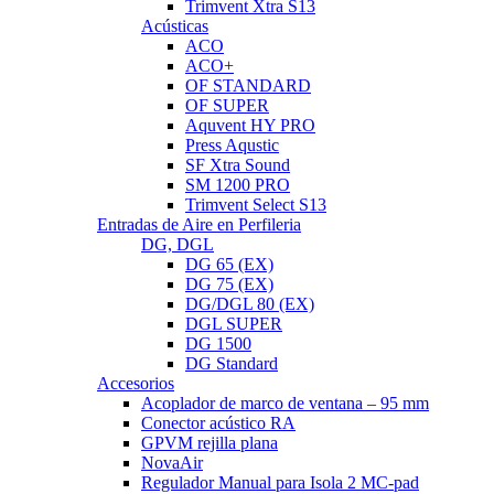
Trimvent Xtra S13
Acústicas
ACO
ACO+
OF STANDARD
OF SUPER
Aquvent HY PRO
Press Aqustic
SF Xtra Sound
SM 1200 PRO
Trimvent Select S13
Entradas de Aire en Perfileria
DG, DGL
DG 65 (EX)
DG 75 (EX)
DG/DGL 80 (EX)
DGL SUPER
DG 1500
DG Standard
Accesorios
Acoplador de marco de ventana – 95 mm
Conector acústico RA
GPVM rejilla plana
NovaAir
Regulador Manual para Isola 2 MC-pad