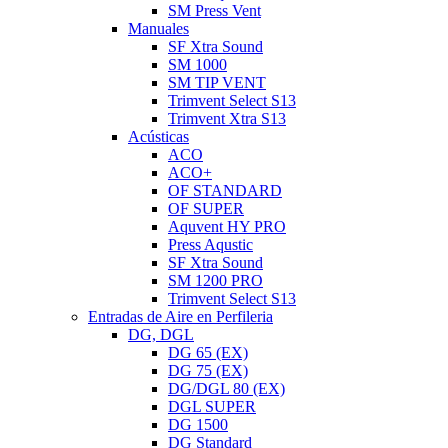
SM Press Vent
Manuales
SF Xtra Sound
SM 1000
SM TIP VENT
Trimvent Select S13
Trimvent Xtra S13
Acústicas
ACO
ACO+
OF STANDARD
OF SUPER
Aquvent HY PRO
Press Aqustic
SF Xtra Sound
SM 1200 PRO
Trimvent Select S13
Entradas de Aire en Perfileria
DG, DGL
DG 65 (EX)
DG 75 (EX)
DG/DGL 80 (EX)
DGL SUPER
DG 1500
DG Standard