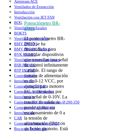
Airstream ACE
Ventilador de Extracción
Introducción
Ventilación con JET FAN
BOG
Potenciómetro BR-
Ventiladores Axiales
2/010
BOKTS
El potenciómetro BR-
Ventiladores de techo
2/010 se ha
BMV PRO EC
desarrollado para
BMV PRO EC Vertical
controlar dispositivos
BVK PRO EC
que necesitan una señal
Ventiladores para Conductos
de control infinitamente
BSB PRO EC
variable. El rango de
BTP EC PRO
tensión de alimentación
Controladores
es de 0-12 VCC, por
Introducción
ejemplo para motores
Controlador CSR-B
EC, controlados por
Campanas de Chimeneas
una señal de 0-10V. La
Introducción
tensión de salida se
Campanas de Chimeneas plus Ø 200-350
puede ajustar sin
Compuertas Anti Retorno
escalonamiento de 0 a
Introducción
la tensión de
CAR
alimentación (Us) con
Compuerta Antiretorno BZZ
un botón giratorio. Está
Bocas de Extracción