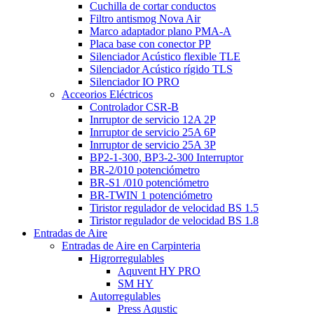
Cuchilla de cortar conductos
Filtro antismog Nova Air
Marco adaptador plano PMA-A
Placa base con conector PP
Silenciador Acústico flexible TLE
Silenciador Acústico rígido TLS
Silenciador IO PRO
Acceorios Eléctricos
Controlador CSR-B
Inrruptor de servicio 12A 2P
Inrruptor de servicio 25A 6P
Inrruptor de servicio 25A 3P
BP2-1-300, BP3-2-300 Interruptor
BR-2/010 potenciómetro
BR-S1 /010 potenciómetro
BR-TWIN 1 potenciómetro
Tiristor regulador de velocidad BS 1.5
Tiristor regulador de velocidad BS 1.8
Entradas de Aire
Entradas de Aire en Carpinteria
Higrorregulables
Aquvent HY PRO
SM HY
Autorregulables
Press Aqustic