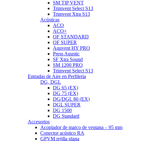
SM TIP VENT
Trimvent Select S13
Trimvent Xtra S13
Acústicas
ACO
ACO+
OF STANDARD
OF SUPER
Aquvent HY PRO
Press Aqustic
SF Xtra Sound
SM 1200 PRO
Trimvent Select S13
Entradas de Aire en Perfileria
DG, DGL
DG 65 (EX)
DG 75 (EX)
DG/DGL 80 (EX)
DGL SUPER
DG 1500
DG Standard
Accesorios
Acoplador de marco de ventana – 95 mm
Conector acústico RA
GPVM rejilla plana