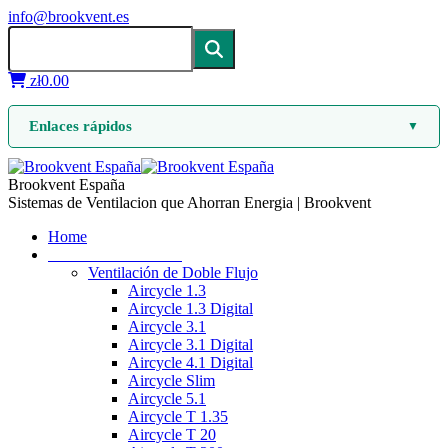
info@brookvent.es
zł
0.00
Enlaces rápidos
▼
Brookvent España
Sistemas de Ventilacion que Ahorran Energia | Brookvent
Home
Ventilación mecánica
Ventilación de Doble Flujo
Aircycle 1.3
Aircycle 1.3 Digital
Aircycle 3.1
Aircycle 3.1 Digital
Aircycle 4.1 Digital
Aircycle Slim
Aircycle 5.1
Aircycle T 1.35
Aircycle T 20