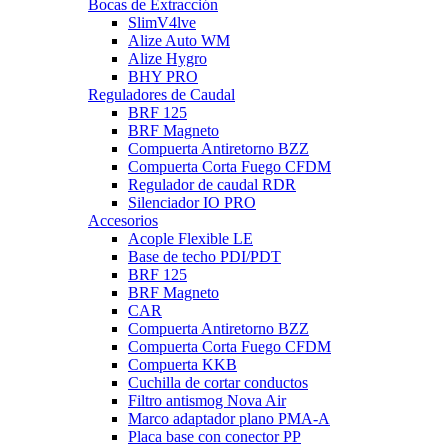
Bocas de Extracción
SlimV4lve
Alize Auto WM
Alize Hygro
BHY PRO
Reguladores de Caudal
BRF 125
BRF Magneto
Compuerta Antiretorno BZZ
Compuerta Corta Fuego CFDM
Regulador de caudal RDR
Silenciador IO PRO
Accesorios
Acople Flexible LE
Base de techo PDI/PDT
BRF 125
BRF Magneto
CAR
Compuerta Antiretorno BZZ
Compuerta Corta Fuego CFDM
Compuerta KKB
Cuchilla de cortar conductos
Filtro antismog Nova Air
Marco adaptador plano PMA-A
Placa base con conector PP