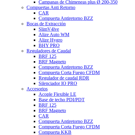
Campanas de Chimeneas plus Ø 200-350
Compuertas Anti Retorno
CAR
Compuerta Antiretorno BZZ
Bocas de Extracción
SlimV4lve
Alize Auto WM
Alize Hygro
BHY PRO
Reguladores de Caudal
BRF 125
BRF Magneto
Compuerta Antiretorno BZZ
Compuerta Corta Fuego CFDM
Regulador de caudal RDR
Silenciador IO PRO
Accesorios
Acople Flexible LE
Base de techo PDI/PDT
BRF 125
BRF Magneto
CAR
Compuerta Antiretorno BZZ
Compuerta Corta Fuego CFDM
Compuerta KKB