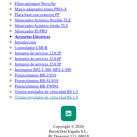
Filtro antismog Nova Air
Marco adaptador plano PMA-A
Placa base con conector PP
Silenciador Acústico flexible TLE
Silenciador Acústico rígido TLS
Silenciador IO PRO
Acceorios Eléctricos
Introducción
Controlador CSR-B
Inrruptor de servicio 12A 2P
Inrruptor de servicio 25A 6P
Inrruptor de servicio 25A 3P
Interruptor BP2-1-300, BP3-2-300
Potenciómetro BR-2/010
Potenciómetro BR-S1/010
Potenciómetro BR-TWIN1
Tiristor regulador de velocidad BS 1.5
Tiristor regulador de velocidad BS 1.8
Copyright © 2026
BrookVent España S.L.,
AV. Diagonal 113, 08018