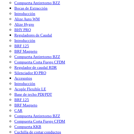
Compuerta Antiretorno BZZ
Bocas de Extracción
Introducción
Alize Auto WM
Alize Hygro
BHY PRO
Reguladores de Caudal
Introducción
BRF 125
BRF Magneto
Compuerta Antiretorno BZZ
Compuerta Corta Fuego CFDM
Regulador de caudal RDR
Silenciador IO PRO
Accesorios
Introducción
Acople Flexible LE
Base de techo PDI/PDT
BRF 125
BRF Magneto
CAR
Compuerta Antiretorno BZZ
Compuerta Corta Fuego CFDM
Compuerta KKB
Cuchilla de cortar conductos