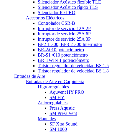
Silenciador Acústico flexible TLE
Silenciador Acústico rígido TLS
Silenciador IO PRO
Acceorios Eléctricos
Controlador CSR-B
Inrruptor de servicio 12A 2P
Inrruptor de servicio 25A 6P
Inrruptor de servicio 25A 3P
BP2-1-300, BP3-2-300 Interruptor
BR-2/010 potenciómetro
BR-S1 /010 potenciómetro
BR-TWIN 1 potenciómetro
Tiristor regulador de velocidad BS 1.5
Tiristor regulador de velocidad BS 1.8
Entradas de Aire
Entradas de Aire en Carpinteria
Higrorregulables
Aquvent HY PRO
SM HY
Autorregulables
Press Aqustic
SM Press Vent
Manuales
SF Xtra Sound
SM 1000