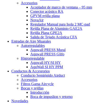
Accesorios
Acoplador de marco de ventana – 95 mm
Conector acústico RA
GPVM rejilla plana
NovaAir
Regulador Manual para Isola 2 MC-pad
Rejilla Plana de Aluminio GAE2A
Rejilla Plana GPE2A
Salida de Tejado Acústica CFA
Entradas de Aire Muarales
Autorregulables
Aquwall PRESS Mural
Aquwall PRESS Glifo
Higrorregulable
Aquwall HY/SI HY
AquWall SI HY PPM
Conductos & Accesrorios
Conducto Semirigido Airduct
Accesorios
Filtros Gama Aircycle
Bocas y rejillas
Introducción
Boca de impuslion y retorno
Novedades