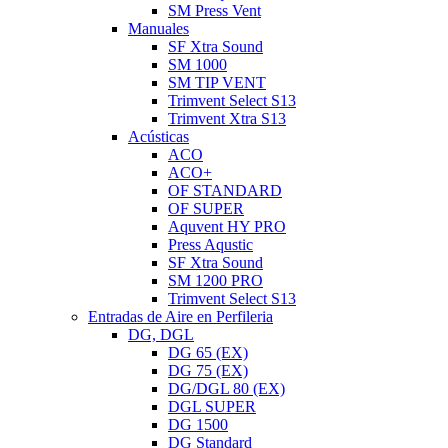
SM Press Vent
Manuales
SF Xtra Sound
SM 1000
SM TIP VENT
Trimvent Select S13
Trimvent Xtra S13
Acústicas
ACO
ACO+
OF STANDARD
OF SUPER
Aquvent HY PRO
Press Aqustic
SF Xtra Sound
SM 1200 PRO
Trimvent Select S13
Entradas de Aire en Perfileria
DG, DGL
DG 65 (EX)
DG 75 (EX)
DG/DGL 80 (EX)
DGL SUPER
DG 1500
DG Standard