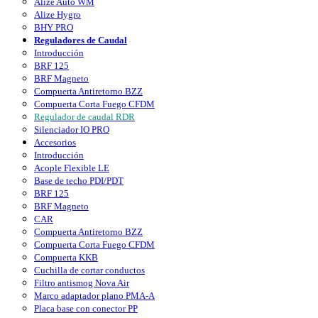
Alize Auto WM
Alize Hygro
BHY PRO
Reguladores de Caudal
Introducción
BRF 125
BRF Magneto
Compuerta Antiretorno BZZ
Compuerta Corta Fuego CFDM
Regulador de caudal RDR
Silenciador IO PRO
Accesorios
Introducción
Acople Flexible LE
Base de techo PDI/PDT
BRF 125
BRF Magneto
CAR
Compuerta Antiretorno BZZ
Compuerta Corta Fuego CFDM
Compuerta KKB
Cuchilla de cortar conductos
Filtro antismog Nova Air
Marco adaptador plano PMA-A
Placa base con conector PP