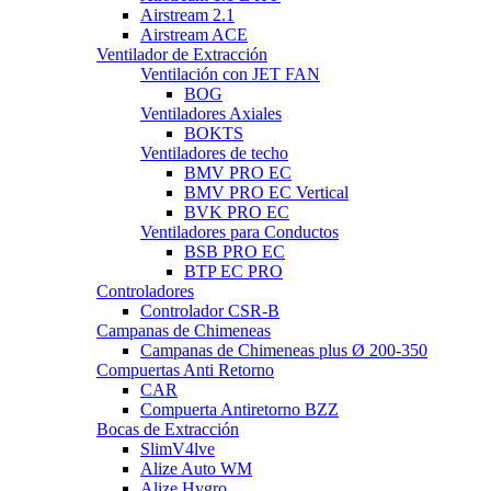
Airstream 2.1
Airstream ACE
Ventilador de Extracción
Ventilación con JET FAN
BOG
Ventiladores Axiales
BOKTS
Ventiladores de techo
BMV PRO EC
BMV PRO EC Vertical
BVK PRO EC
Ventiladores para Conductos
BSB PRO EC
BTP EC PRO
Controladores
Controlador CSR-B
Campanas de Chimeneas
Campanas de Chimeneas plus Ø 200-350
Compuertas Anti Retorno
CAR
Compuerta Antiretorno BZZ
Bocas de Extracción
SlimV4lve
Alize Auto WM
Alize Hygro