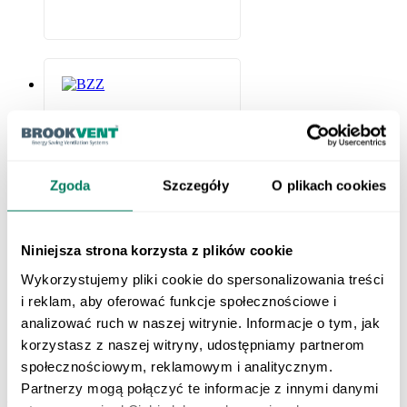
Zgoda
Szczegóły
O plikach cookies
Silenciador IO PRO
Niniejsza strona korzysta z plików cookie
El silenciador –
amortiguador IO PRO
Wykorzystujemy pliki cookie do spersonalizowania treści
es un componente útil
i reklam, aby oferować funkcje społecznościowe i
y fácil de instalar para
analizować ruch w naszej witrynie. Informacje o tym, jak
sistemas de ventilación
en la categoría de
korzystasz z naszej witryny, udostępniamy partnerom
accesorios de
społecznościowym, reklamowym i analitycznym.
ventilación. Realiza las
Partnerzy mogą połączyć te informacje z innymi danymi
funciones de
Ventilación mecánica