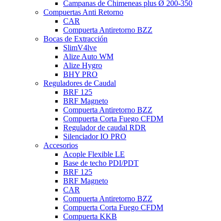
Campanas de Chimeneas plus Ø 200-350
Compuertas Anti Retorno
CAR
Compuerta Antiretorno BZZ
Bocas de Extracción
SlimV4lve
Alize Auto WM
Alize Hygro
BHY PRO
Reguladores de Caudal
BRF 125
BRF Magneto
Compuerta Antiretorno BZZ
Compuerta Corta Fuego CFDM
Regulador de caudal RDR
Silenciador IO PRO
Accesorios
Acople Flexible LE
Base de techo PDI/PDT
BRF 125
BRF Magneto
CAR
Compuerta Antiretorno BZZ
Compuerta Corta Fuego CFDM
Compuerta KKB