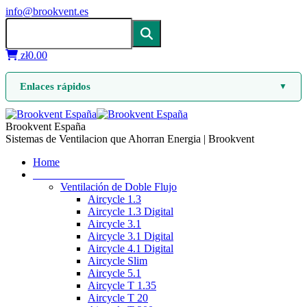
info@brookvent.es
zł
0.00
Enlaces rápidos
▼
Brookvent España
Sistemas de Ventilacion que Ahorran Energia | Brookvent
Home
Ventilación mecánica
Ventilación de Doble Flujo
Aircycle 1.3
Aircycle 1.3 Digital
Aircycle 3.1
Aircycle 3.1 Digital
Aircycle 4.1 Digital
Aircycle Slim
Aircycle 5.1
Aircycle T 1.35
Aircycle T 20