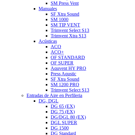
SM Press Vent
Manuales
SF Xtra Sound
SM 1000
SM TIP VENT
Trimvent Select S13
Trimvent Xtra S13
Acústicas
ACO
ACO+
OF STANDARD
OF SUPER
Aquvent HY PRO
Press Aqustic
SF Xtra Sound
SM 1200 PRO
Trimvent Select S13
Entradas de Aire en Perfileria
DG, DGL
DG 65 (EX)
DG 75 (EX)
DG/DGL 80 (EX)
DGL SUPER
DG 1500
DG Standard