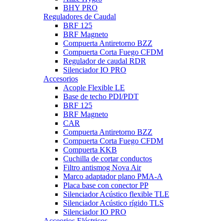
BHY PRO
Reguladores de Caudal
BRF 125
BRF Magneto
Compuerta Antiretorno BZZ
Compuerta Corta Fuego CFDM
Regulador de caudal RDR
Silenciador IO PRO
Accesorios
Acople Flexible LE
Base de techo PDI/PDT
BRF 125
BRF Magneto
CAR
Compuerta Antiretorno BZZ
Compuerta Corta Fuego CFDM
Compuerta KKB
Cuchilla de cortar conductos
Filtro antismog Nova Air
Marco adaptador plano PMA-A
Placa base con conector PP
Silenciador Acústico flexible TLE
Silenciador Acústico rígido TLS
Silenciador IO PRO
Acceorios Eléctricos