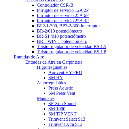
Controlador CSR-B
Inrruptor de servicio 12A 2P
Inrruptor de servicio 25A 6P
Inrruptor de servicio 25A 3P
BP2-1-300, BP3-2-300 Interruptor
BR-2/010 potenciómetro
BR-S1 /010 potenciómetro
BR-TWIN 1 potenciómetro
Tiristor regulador de velocidad BS 1.5
Tiristor regulador de velocidad BS 1.8
Entradas de Aire
Entradas de Aire en Carpinteria
Higrorregulables
Aquvent HY PRO
SM HY
Autorregulables
Press Aqustic
SM Press Vent
Manuales
SF Xtra Sound
SM 1000
SM TIP VENT
Trimvent Select S13
Trimvent Xtra S13