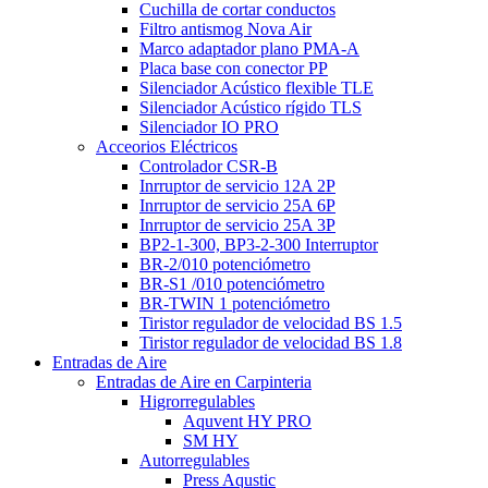
Cuchilla de cortar conductos
Filtro antismog Nova Air
Marco adaptador plano PMA-A
Placa base con conector PP
Silenciador Acústico flexible TLE
Silenciador Acústico rígido TLS
Silenciador IO PRO
Acceorios Eléctricos
Controlador CSR-B
Inrruptor de servicio 12A 2P
Inrruptor de servicio 25A 6P
Inrruptor de servicio 25A 3P
BP2-1-300, BP3-2-300 Interruptor
BR-2/010 potenciómetro
BR-S1 /010 potenciómetro
BR-TWIN 1 potenciómetro
Tiristor regulador de velocidad BS 1.5
Tiristor regulador de velocidad BS 1.8
Entradas de Aire
Entradas de Aire en Carpinteria
Higrorregulables
Aquvent HY PRO
SM HY
Autorregulables
Press Aqustic