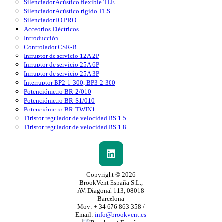
Silenciador Acústico flexible TLE
Silenciador Acústico rígido TLS
Silenciador IO PRO
Acceorios Eléctricos
Introducción
Controlador CSR-B
Inrruptor de servicio 12A 2P
Inrruptor de servicio 25A 6P
Inrruptor de servicio 25A 3P
Interruptor BP2-1-300, BP3-2-300
Potenciómetro BR-2/010
Potenciómetro BR-S1/010
Potenciómetro BR-TWIN1
Tiristor regulador de velocidad BS 1.5
Tiristor regulador de velocidad BS 1.8
Copyright © 2026
BrookVent España S.L.,
AV. Diagonal 113, 08018
Barcelona
Mov: + 34 676 863 358 /
Email:
info@brookvent.es