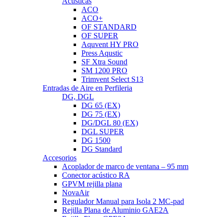
Acústicas
ACO
ACO+
OF STANDARD
OF SUPER
Aquvent HY PRO
Press Aqustic
SF Xtra Sound
SM 1200 PRO
Trimvent Select S13
Entradas de Aire en Perfileria
DG, DGL
DG 65 (EX)
DG 75 (EX)
DG/DGL 80 (EX)
DGL SUPER
DG 1500
DG Standard
Accesorios
Acoplador de marco de ventana – 95 mm
Conector acústico RA
GPVM rejilla plana
NovaAir
Regulador Manual para Isola 2 MC-pad
Rejilla Plana de Aluminio GAE2A