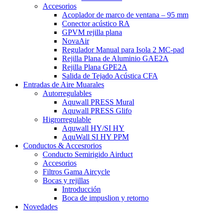
Accesorios
Acoplador de marco de ventana – 95 mm
Conector acústico RA
GPVM rejilla plana
NovaAir
Regulador Manual para Isola 2 MC-pad
Rejilla Plana de Aluminio GAE2A
Rejilla Plana GPE2A
Salida de Tejado Acústica CFA
Entradas de Aire Muarales
Autorregulables
Aquwall PRESS Mural
Aquwall PRESS Glifo
Higrorregulable
Aquwall HY/SI HY
AquWall SI HY PPM
Conductos & Accesrorios
Conducto Semirigido Airduct
Accesorios
Filtros Gama Aircycle
Bocas y rejillas
Introducción
Boca de impuslion y retorno
Novedades