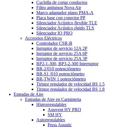
Cuchilla de cortar conductos
Filtro antismog Nova Air
Marco adaptador plano PMA-A
Placa base con conector PP
Silenciador Acústico flexible TLE
Silenciador Acústico rígido TLS
Silenciador IO PRO
Acceorios Eléctricos
Controlador CSR-B
Inrruptor de servicio 12A 2P
Inrruptor de servicio 25A 6P
Inrruptor de servicio 25A 3P
BP2-1-300, BP3-2-300 Interruptor
BR-2/010 potenciómetro
BR-S1 /010 potenciómetro
BR-TWIN 1 potenciómetro
Tiristor regulador de velocidad BS 1.5
Tiristor regulador de velocidad BS 1.8
Entradas de Aire
Entradas de Aire en Carpinteria
Higrorregulables
Aquvent HY PRO
SM HY
Autorregulables
Press Aqustic