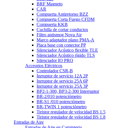
BRF Magneto
CAR
Compuerta Antiretorno BZZ
Compuerta Corta Fuego CFDM
Compuerta KKB
Cuchilla de cortar conductos
Filtro antismog Nova Air
Marco adaptador plano PMA-A
Placa base con conector PP
Silenciador Acústico flexible TLE
Silenciador Acústico rígido TLS
Silenciador IO PRO
Acceorios Eléctricos
▼
Controlador CSR-B
Inrruptor de servicio 12A 2P
Inrruptor de servicio 25A 6P
Inrruptor de servicio 25A 3P
BP2-1-300, BP3-2-300 Interruptor
BR-2/010 potenciómetro
BR-S1 /010 potenciómetro
BR-TWIN 1 potenciómetro
Tiristor regulador de velocidad BS 1.5
Tiristor regulador de velocidad BS 1.8
Entradas de Aire
▼
Entradas de Aire en Carpinteria