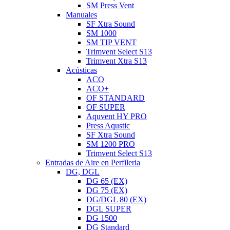
SM Press Vent
Manuales
SF Xtra Sound
SM 1000
SM TIP VENT
Trimvent Select S13
Trimvent Xtra S13
Acústicas
ACO
ACO+
OF STANDARD
OF SUPER
Aquvent HY PRO
Press Aqustic
SF Xtra Sound
SM 1200 PRO
Trimvent Select S13
Entradas de Aire en Perfileria
DG, DGL
DG 65 (EX)
DG 75 (EX)
DG/DGL 80 (EX)
DGL SUPER
DG 1500
DG Standard