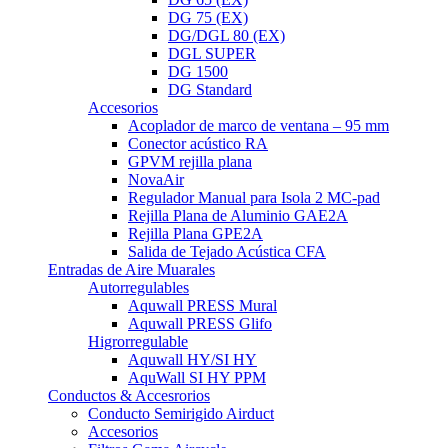
DG 75 (EX)
DG/DGL 80 (EX)
DGL SUPER
DG 1500
DG Standard
Accesorios
▼
Acoplador de marco de ventana – 95 mm
Conector acústico RA
GPVM rejilla plana
NovaAir
Regulador Manual para Isola 2 MC-pad
Rejilla Plana de Aluminio GAE2A
Rejilla Plana GPE2A
Salida de Tejado Acústica CFA
Entradas de Aire Muarales
▼
Autorregulables
▼
Aquwall PRESS Mural
Aquwall PRESS Glifo
Higrorregulable
▼
Aquwall HY/SI HY
AquWall SI HY PPM
Conductos & Accesrorios
▼
Conducto Semirigido Airduct
Accesorios