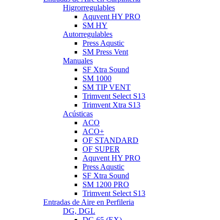
▼
Higrorregulables
▼
Aquvent HY PRO
SM HY
Autorregulables
▼
Press Aqustic
SM Press Vent
Manuales
▼
SF Xtra Sound
SM 1000
SM TIP VENT
Trimvent Select S13
Trimvent Xtra S13
Acústicas
▼
ACO
ACO+
OF STANDARD
OF SUPER
Aquvent HY PRO
Press Aqustic
SF Xtra Sound
SM 1200 PRO
Trimvent Select S13
Entradas de Aire en Perfileria
▼
DG, DGL
▼
DG 65 (EX)