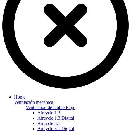
Home
Ventilación mecánica
▼
Ventilación de Doble Flujo
▼
Aircycle 1.3
Aircycle 1.3 Digital
Aircycle 3.1
Aircycle 3.1 Digital