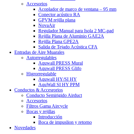
Accesorios
Acoplador de marco de ventana – 95 mm
Conector acústico RA
GPVM rejilla plana
NovaAir
Regulador Manual para Isola 2 MC-pad
Rejilla Plana de Aluminio GAE2A
Rejilla Plana GPE2A
Salida de Tejado Acústica CFA
Entradas de Aire Muarales
Autorregulables
Aquwall PRESS Mural
Aquwall PRESS Glifo
Higrorregulable
Aquwall HY/SI HY
AquWall SI HY PPM
Conductos & Accesrorios
Conducto Semirigido Airduct
Accesorios
Filtros Gama Aircycle
Bocas y rejillas
Introducción
Boca de impuslion y retorno
Novedades