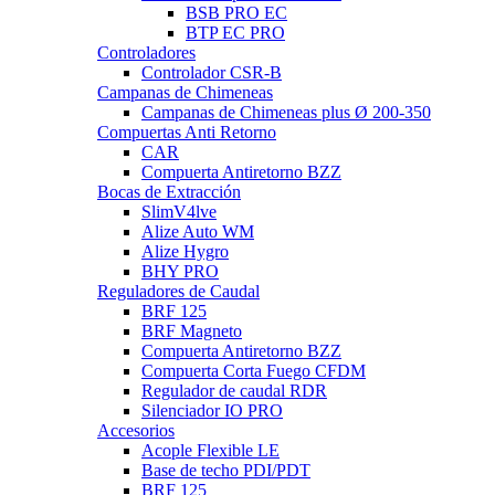
▼
BSB PRO EC
BTP EC PRO
Controladores
▼
Controlador CSR-B
Campanas de Chimeneas
▼
Campanas de Chimeneas plus Ø 200-350
Compuertas Anti Retorno
▼
CAR
Compuerta Antiretorno BZZ
Bocas de Extracción
▼
SlimV4lve
Alize Auto WM
Alize Hygro
BHY PRO
Reguladores de Caudal
▼
BRF 125
BRF Magneto
Compuerta Antiretorno BZZ
Compuerta Corta Fuego CFDM
Regulador de caudal RDR
Silenciador IO PRO
Accesorios
▼
Acople Flexible LE
Base de techo PDI/PDT
BRF 125