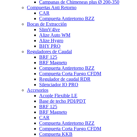
Campanas de Chimeneas plus Ø 200-350
Compuertas Anti Retorno
CAR
Compuerta Antiretorno BZZ
Bocas de Extracción
SlimV4lve
Alize Auto WM
Alize Hygro
BHY PRO
Reguladores de Caudal
BRF 125
BRF Magneto
Compuerta Antiretorno BZZ
Compuerta Corta Fuego CFDM
Regulador de caudal RDR
Silenciador IO PRO
Accesorios
Acople Flexible LE
Base de techo PDI/PDT
BRF 125
BRF Magneto
CAR
Compuerta Antiretorno BZZ
Compuerta Corta Fuego CFDM
Compuerta KKB