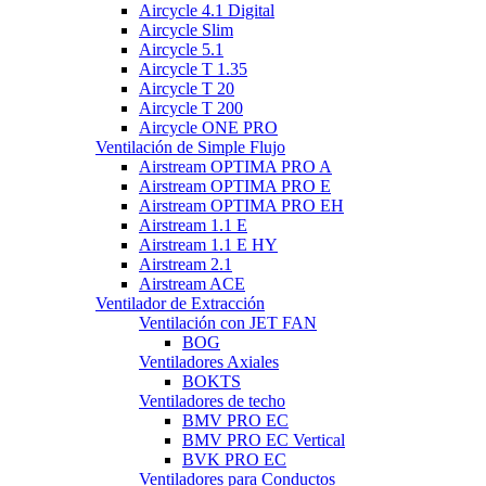
Aircycle 4.1 Digital
Aircycle Slim
Aircycle 5.1
Aircycle T 1.35
Aircycle T 20
Aircycle T 200
Aircycle ONE PRO
Ventilación de Simple Flujo
▼
Airstream OPTIMA PRO A
Airstream OPTIMA PRO E
Airstream OPTIMA PRO EH
Airstream 1.1 E
Airstream 1.1 E HY
Airstream 2.1
Airstream ACE
Ventilador de Extracción
▼
Ventilación con JET FAN
▼
BOG
Ventiladores Axiales
▼
BOKTS
Ventiladores de techo
▼
BMV PRO EC
BMV PRO EC Vertical
BVK PRO EC
Ventiladores para Conductos