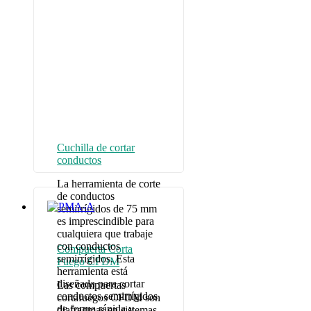
Cuchilla de cortar
conductos
La herramienta de corte
de conductos
semirrígidos de 75 mm
es imprescindible para
cualquiera que trabaje
con conductos
Compuerta Corta
semirrígidos. Esta
Fuego CFDM
herramienta está
diseñada para cortar
Las compuertas
conductos semirrígidos
cortafuegos CFDM son
de forma rápida y
diafragmas en sistemas