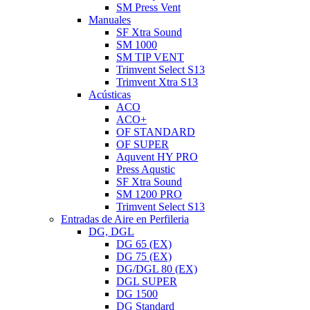
SM Press Vent
Manuales
SF Xtra Sound
SM 1000
SM TIP VENT
Trimvent Select S13
Trimvent Xtra S13
Acústicas
ACO
ACO+
OF STANDARD
OF SUPER
Aquvent HY PRO
Press Aqustic
SF Xtra Sound
SM 1200 PRO
Trimvent Select S13
Entradas de Aire en Perfileria
DG, DGL
DG 65 (EX)
DG 75 (EX)
DG/DGL 80 (EX)
DGL SUPER
DG 1500
DG Standard