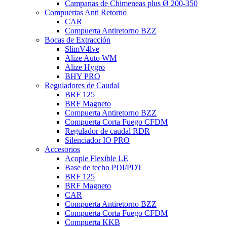
Campanas de Chimeneas plus Ø 200-350
Compuertas Anti Retorno
CAR
Compuerta Antiretorno BZZ
Bocas de Extracción
SlimV4lve
Alize Auto WM
Alize Hygro
BHY PRO
Reguladores de Caudal
BRF 125
BRF Magneto
Compuerta Antiretorno BZZ
Compuerta Corta Fuego CFDM
Regulador de caudal RDR
Silenciador IO PRO
Accesorios
Acople Flexible LE
Base de techo PDI/PDT
BRF 125
BRF Magneto
CAR
Compuerta Antiretorno BZZ
Compuerta Corta Fuego CFDM
Compuerta KKB