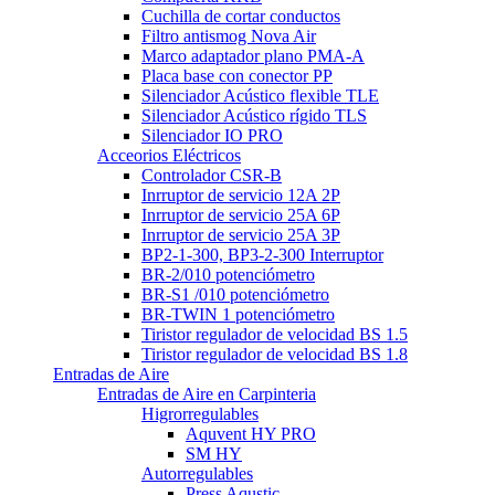
Cuchilla de cortar conductos
Filtro antismog Nova Air
Marco adaptador plano PMA-A
Placa base con conector PP
Silenciador Acústico flexible TLE
Silenciador Acústico rígido TLS
Silenciador IO PRO
Acceorios Eléctricos
Controlador CSR-B
Inrruptor de servicio 12A 2P
Inrruptor de servicio 25A 6P
Inrruptor de servicio 25A 3P
BP2-1-300, BP3-2-300 Interruptor
BR-2/010 potenciómetro
BR-S1 /010 potenciómetro
BR-TWIN 1 potenciómetro
Tiristor regulador de velocidad BS 1.5
Tiristor regulador de velocidad BS 1.8
Entradas de Aire
Entradas de Aire en Carpinteria
Higrorregulables
Aquvent HY PRO
SM HY
Autorregulables
Press Aqustic