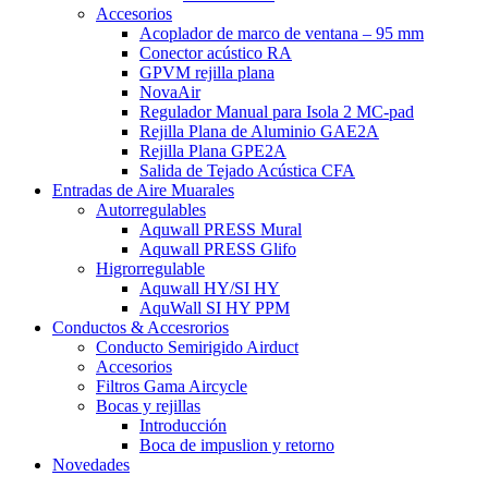
Accesorios
Acoplador de marco de ventana – 95 mm
Conector acústico RA
GPVM rejilla plana
NovaAir
Regulador Manual para Isola 2 MC-pad
Rejilla Plana de Aluminio GAE2A
Rejilla Plana GPE2A
Salida de Tejado Acústica CFA
Entradas de Aire Muarales
Autorregulables
Aquwall PRESS Mural
Aquwall PRESS Glifo
Higrorregulable
Aquwall HY/SI HY
AquWall SI HY PPM
Conductos & Accesrorios
Conducto Semirigido Airduct
Accesorios
Filtros Gama Aircycle
Bocas y rejillas
Introducción
Boca de impuslion y retorno
Novedades