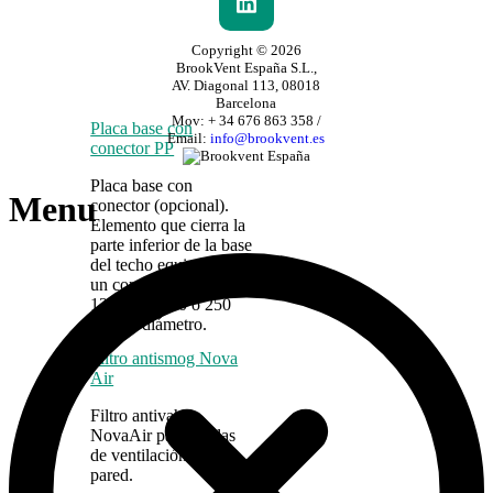
Copyright © 2026
BrookVent España S.L.,
AV. Diagonal 113, 08018
Barcelona
Mov: + 34 676 863 358 /
Placa base con
Email:
info@brookvent.es
conector PP
Placa base con
Menu
conector (opcional).
Elemento que cierra la
parte inferior de la base
del techo equipado con
un conector de 100,
125, 160, 200 o 250
mm de diámetro.
Filtro antismog Nova
Air
Filtro antivaho
NovaAir para rejillas
de ventilación de
pared.