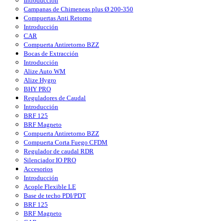
Introducción
Campanas de Chimeneas plus Ø 200-350
Compuertas Anti Retorno
Introducción
CAR
Compuerta Antiretorno BZZ
Bocas de Extracción
Introducción
Alize Auto WM
Alize Hygro
BHY PRO
Reguladores de Caudal
Introducción
BRF 125
BRF Magneto
Compuerta Antiretorno BZZ
Compuerta Corta Fuego CFDM
Regulador de caudal RDR
Silenciador IO PRO
Accesorios
Introducción
Acople Flexible LE
Base de techo PDI/PDT
BRF 125
BRF Magneto