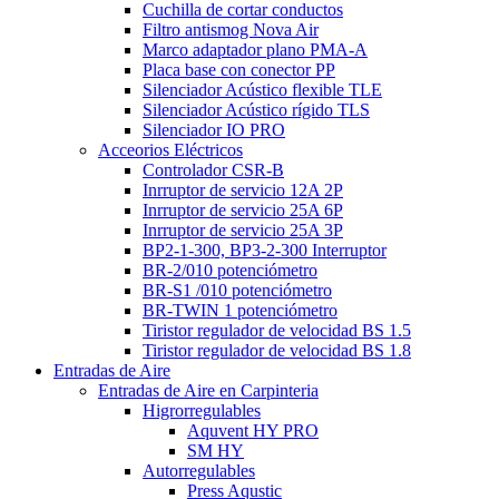
Cuchilla de cortar conductos
Filtro antismog Nova Air
Marco adaptador plano PMA-A
Placa base con conector PP
Silenciador Acústico flexible TLE
Silenciador Acústico rígido TLS
Silenciador IO PRO
Acceorios Eléctricos
Controlador CSR-B
Inrruptor de servicio 12A 2P
Inrruptor de servicio 25A 6P
Inrruptor de servicio 25A 3P
BP2-1-300, BP3-2-300 Interruptor
BR-2/010 potenciómetro
BR-S1 /010 potenciómetro
BR-TWIN 1 potenciómetro
Tiristor regulador de velocidad BS 1.5
Tiristor regulador de velocidad BS 1.8
Entradas de Aire
Entradas de Aire en Carpinteria
Higrorregulables
Aquvent HY PRO
SM HY
Autorregulables
Press Aqustic