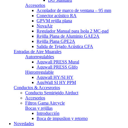
DG Standard
Accesorios
Acoplador de marco de ventana – 95 mm
Conector acústico RA
GPVM rejilla plana
NovaAir
Regulador Manual para Isola 2 MC-pad
Rejilla Plana de Aluminio GAE2A
Rejilla Plana GPE2A
Salida de Tejado Acústica CFA
Entradas de Aire Muarales
Autorregulables
Aquwall PRESS Mural
Aquwall PRESS Glifo
Higrorregulable
Aquwall HY/SI HY
AquWall SI HY PPM
Conductos & Accesrorios
Conducto Semirigido Airduct
Accesorios
Filtros Gama Aircycle
Bocas y rejillas
Introducción
Boca de impuslion y retorno
Novedades