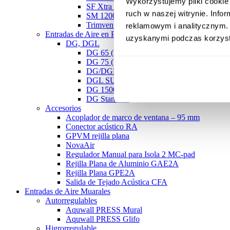
Wykorzystujemy pliki cookie 
SF Xtra Sound
ruch w naszej witrynie. Inf
SM 1200 PRO
Trimvent Select S13
reklamowym i analitycznym. 
Entradas de Aire en Perfileria
uzyskanymi podczas korzysta
DG, DGL
DG 65 (EX)
DG 75 (EX)
DG/DGL 80 (EX)
DGL SUPER
DG 1500
DG Standard
Accesorios
Acoplador de marco de ventana – 95 mm
Conector acústico RA
GPVM rejilla plana
NovaAir
Regulador Manual para Isola 2 MC-pad
Rejilla Plana de Aluminio GAE2A
Rejilla Plana GPE2A
Salida de Tejado Acústica CFA
Entradas de Aire Muarales
Autorregulables
Aquwall PRESS Mural
Aquwall PRESS Glifo
Higrorregulable