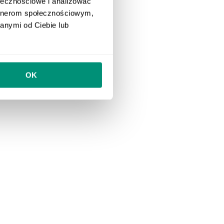
ołecznościowe i analizować
artnerom społecznościowym,
anymi od Ciebie lub
OK