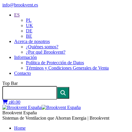
info@brookvent.es
ES
PL
UK
DE
BE
Acerca de nosotros
¿Quiénes somos?
¿Por qué Brookvent?
Información
Política de Protección de Datos
Términos y Condiciones Generales de Venta
Contacto
Top Bar
zł
0.00
Brookvent España
Sistemas de Ventilacion que Ahorran Energia | Brookvent
Home