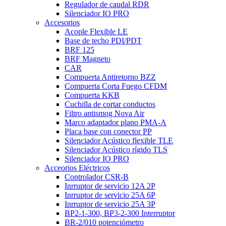
Regulador de caudal RDR
Silenciador IO PRO
Accesorios
Acople Flexible LE
Base de techo PDI/PDT
BRF 125
BRF Magneto
CAR
Compuerta Antiretorno BZZ
Compuerta Corta Fuego CFDM
Compuerta KKB
Cuchilla de cortar conductos
Filtro antismog Nova Air
Marco adaptador plano PMA-A
Placa base con conector PP
Silenciador Acústico flexible TLE
Silenciador Acústico rígido TLS
Silenciador IO PRO
Acceorios Eléctricos
Controlador CSR-B
Inrruptor de servicio 12A 2P
Inrruptor de servicio 25A 6P
Inrruptor de servicio 25A 3P
BP2-1-300, BP3-2-300 Interruptor
BR-2/010 potenciómetro