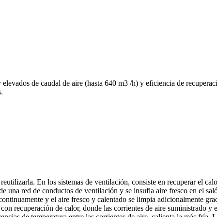
elevados de caudal de aire (hasta 640 m3 /h) y eficiencia de recuperaci
.
utilizarla. En los sistemas de ventilación, consiste en recuperar el calor
 una red de conductos de ventilación y se insufla aire fresco en el salón
ontinuamente y el aire fresco y calentado se limpia adicionalmente grac
 con recuperación de calor, donde las corrientes de aire suministrado y 
rencias de temperatura entre las corrientes de aire, calienta la más fría