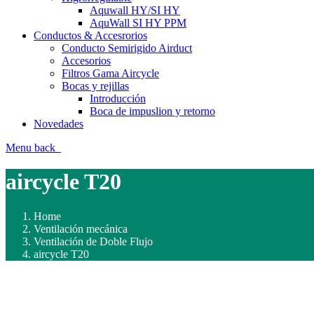
Aquwall HY/SI HY
AquWall SI HY PPM
Conductos & Accesrorios
Conducto Semirigido Airduct
Accesorios
Filtros Gama Aircycle
Bocas y rejillas
Introducción
Boca de impuslion y retorno
Novedades
Menu
back
aircycle T20
Home
Ventilación mecánica
Ventilación de Doble Flujo
aircycle T20