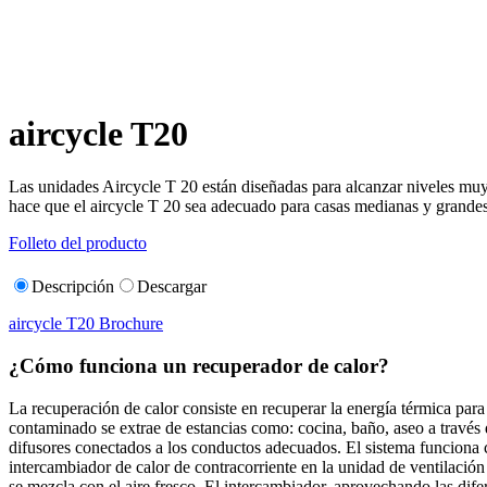
aircycle T20
Las unidades Aircycle T 20 están diseñadas para alcanzar niveles muy 
hace que el aircycle T 20 sea adecuado para casas medianas y grandes
Folleto del producto
Descripción
Descargar
aircycle T20 Brochure
¿Cómo funciona un recuperador de calor?
La recuperación de calor consiste en recuperar la energía térmica para re
contaminado se extrae de estancias como: cocina, baño, aseo a través de
difusores conectados a los conductos adecuados. El sistema funciona c
intercambiador de calor de contracorriente en la unidad de ventilación
se mezcla con el aire fresco. El intercambiador, aprovechando las dife