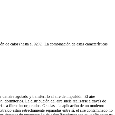
ón de calor (hasta el 92%). La combinación de estas características
 del aire agotado y transferirlo al aire de impulsión. El aire
, dormitorios. La distribución del aire suele realizarse a través de
ias a filtros incorporados. Gracias a la aplicación de un moderno
extraído están estrechamente separadas entre sí, el aire contaminado no
. Los sistemas de recuperación de calor Brookvent son muy eficientes ya