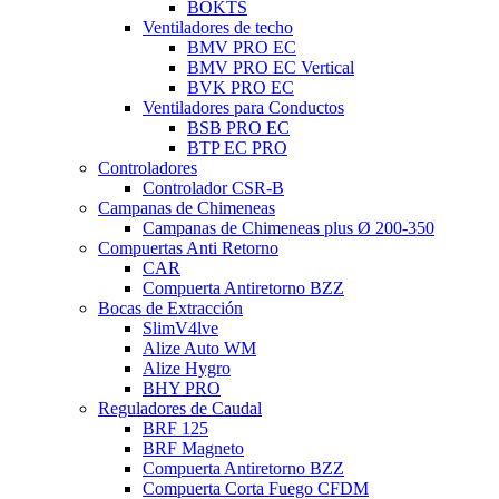
BOKTS
Ventiladores de techo
BMV PRO EC
BMV PRO EC Vertical
BVK PRO EC
Ventiladores para Conductos
BSB PRO EC
BTP EC PRO
Controladores
Controlador CSR-B
Campanas de Chimeneas
Campanas de Chimeneas plus Ø 200-350
Compuertas Anti Retorno
CAR
Compuerta Antiretorno BZZ
Bocas de Extracción
SlimV4lve
Alize Auto WM
Alize Hygro
BHY PRO
Reguladores de Caudal
BRF 125
BRF Magneto
Compuerta Antiretorno BZZ
Compuerta Corta Fuego CFDM