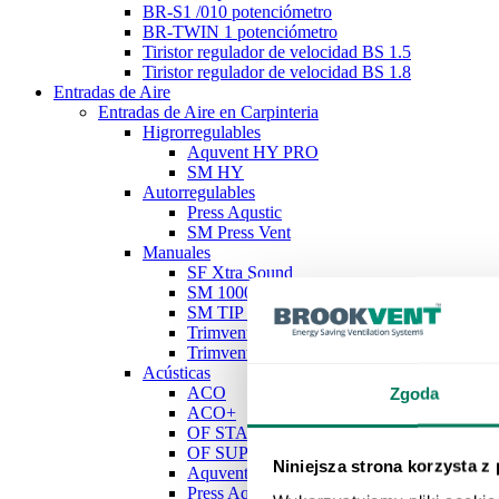
BR-S1 /010 potenciómetro
BR-TWIN 1 potenciómetro
Tiristor regulador de velocidad BS 1.5
Tiristor regulador de velocidad BS 1.8
Entradas de Aire
Entradas de Aire en Carpinteria
Higrorregulables
Aquvent HY PRO
SM HY
Autorregulables
Press Aqustic
SM Press Vent
Manuales
SF Xtra Sound
SM 1000
SM TIP VENT
Trimvent Select S13
Trimvent Xtra S13
Acústicas
ACO
Zgoda
ACO+
OF STANDARD
OF SUPER
Niniejsza strona korzysta z
Aquvent HY PRO
Press Aqustic