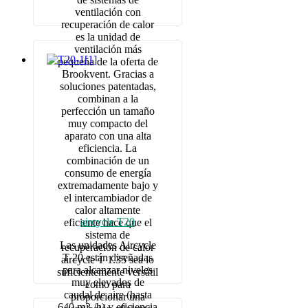
ventilación con
recuperación de calor
es la unidad de
ventilación más
pequeña de la oferta de
Brookvent. Gracias a
soluciones patentadas,
combinan a la
perfección un tamaño
muy compacto del
aparato con una alta
eficiencia. La
combinación de un
consumo de energía
extremadamente bajo y
el intercambiador de
calor altamente
aircycle T20
eficiente hace que el
sistema de
Las unidades Aircycle
recuperación de calor
T 20 están diseñadas
aircycle T 1.35 sea lo
para alcanzar niveles
suficientemente versátil
muy elevados de
como para
caudal de aire (hasta
proporcionar una
640 m3 /h) y eficiencia