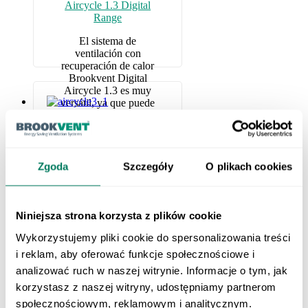
Aircycle 1.3 Digital
Range
El sistema de
ventilación con
recuperación de calor
Brookvent Digital
Aircycle 1.3 es muy
versátil, ya que puede
montarse en la pared,
en el techo o en el
suelo, perfecto para las
limitaciones de
apartamentos pequeños
Zgoda
Szczegóły
O plikach cookies
y medianos y
propiedades
domésticas.
Silencioso y eficaz, el
Niniejsza strona korzysta z plików cookie
Aircycle 1.3 digital
Wykorzystujemy pliki cookie do spersonalizowania treści
extrae el calor de las
estancias húmedas,
i reklam, aby oferować funkcje społecznościowe i
aircycle 3.1
como la cocina o el
analizować ruch w naszej witrynie. Informacje o tym, jak
baño, y lo recicla. El
korzystasz z naszej witryny, udostępniamy partnerom
El aircycle 3.1
calor se infunde
funciona recuperando
entonces en aire fresco
społecznościowym, reklamowym i analitycznym.