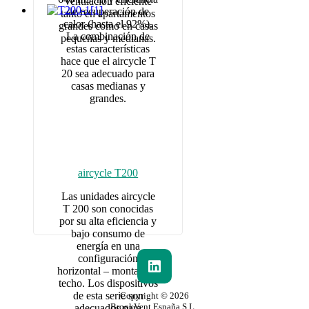
ventilación eficiente
de recuperación de
tanto en apartamentos
calor (hasta el 92%).
grandes como en casas
La combinación de
pequeñas y medianas.
estas características
hace que el aircycle T
20 sea adecuado para
casas medianas y
grandes.
aircycle T200
Las unidades aircycle
T 200 son conocidas
por su alta eficiencia y
bajo consumo de
energía en una
configuración
horizontal – montaje en
techo. Los dispositivos
de esta serie son
Copyright © 2026
BrookVent España S.L.,
adecuados para