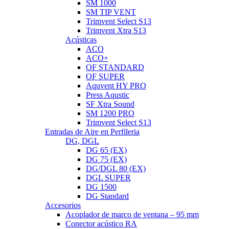
SM 1000
SM TIP VENT
Trimvent Select S13
Trimvent Xtra S13
Acústicas
ACO
ACO+
OF STANDARD
OF SUPER
Aquvent HY PRO
Press Aqustic
SF Xtra Sound
SM 1200 PRO
Trimvent Select S13
Entradas de Aire en Perfileria
DG, DGL
DG 65 (EX)
DG 75 (EX)
DG/DGL 80 (EX)
DGL SUPER
DG 1500
DG Standard
Accesorios
Acoplador de marco de ventana – 95 mm
Conector acústico RA