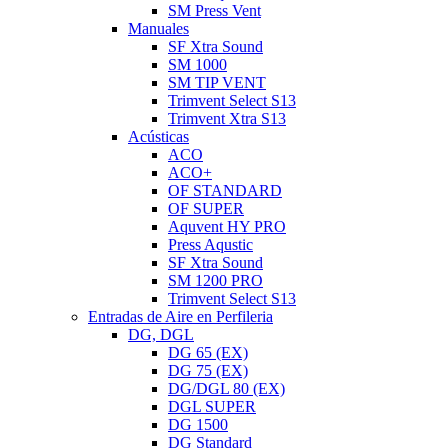
SM Press Vent
Manuales
SF Xtra Sound
SM 1000
SM TIP VENT
Trimvent Select S13
Trimvent Xtra S13
Acústicas
ACO
ACO+
OF STANDARD
OF SUPER
Aquvent HY PRO
Press Aqustic
SF Xtra Sound
SM 1200 PRO
Trimvent Select S13
Entradas de Aire en Perfileria
DG, DGL
DG 65 (EX)
DG 75 (EX)
DG/DGL 80 (EX)
DGL SUPER
DG 1500
DG Standard