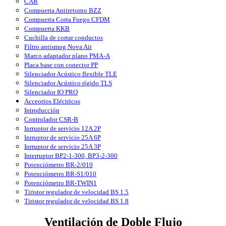
CAR
Compuerta Antiretorno BZZ
Compuerta Corta Fuego CFDM
Compuerta KKB
Cuchilla de cortar conductos
Filtro antismog Nova Air
Marco adaptador plano PMA-A
Placa base con conector PP
Silenciador Acústico flexible TLE
Silenciador Acústico rígido TLS
Silenciador IO PRO
Acceorios Eléctricos
Introducción
Controlador CSR-B
Inrruptor de servicio 12A 2P
Inrruptor de servicio 25A 6P
Inrruptor de servicio 25A 3P
Interruptor BP2-1-300, BP3-2-300
Potenciómetro BR-2/010
Potenciómetro BR-S1/010
Potenciómetro BR-TWIN1
Tiristor regulador de velocidad BS 1.5
Tiristor regulador de velocidad BS 1.8
Ventilación de Doble Flujo