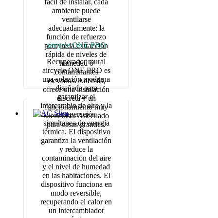
fácil de instalar, cada
ambiente puede
ventilarse
adecuadamente: la
función de refuerzo
aircycle ONE PRO
permite la extracción
rápida de niveles de
Recuperador mural
humedad o
aircycle ONE PRO es
contaminantes
una solución moderna
elevados. Además,
diseñada para
ofrece una instalación
garantizar el
discreta y un
intercambio de aire y la
funcionamiento muy
recuperación
silencioso. Adecuado
simultanea de energía
para casas grandes.
térmica. El dispositivo
garantiza la ventilación
y reduce la
contaminación del aire
y el nivel de humedad
en las habitaciones. El
dispositivo funciona en
modo reversible,
recuperando el calor en
un intercambiador