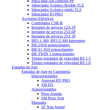
Placa base con conector PP
Silenciador Acústico flexible TLE
Silenciador Acústico rígido TLS
Silenciador IO PRO
Acceorios Eléctricos
Controlador CSR-B
Inrruptor de servicio 12A 2P
Inrruptor de servicio 25A 6P
Inrruptor de servicio 25A 3P
BP2-1-300, BP3-2-300 Interruptor
BR-2/010 potenciómetro
BR-S1 /010 potenciómetro
BR-TWIN 1 potenciómetro
Tiristor regulador de velocidad BS 1.5
Tiristor regulador de velocidad BS 1.8
Entradas de Aire
Entradas de Aire en Carpinteria
Higrorregulables
Aquvent HY PRO
SM HY
Autorregulables
Press Aqustic
SM Press Vent
Manuales
SF Xtra Sound