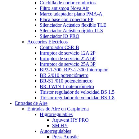
Cuchilla de cortar conductos
Filtro antismog Nova Air
Marco adaptador plano PMA-A
Placa base con conector PP
Silenciador Acústico flexible TLE
Silenciador Acústico rígido TLS
Silenciador IO PRO
Acceorios Eléctricos
Controlador CSR-B
Inrruptor de servicio 12A 2P
Inrruptor de servicio 25A 6P
Inrruptor de servicio 25A 3P
BP2-1-300, BP3-2-300 Interruptor
BR-2/010 potenciómetro
BR-S1 /010 potenciómetro
BR-TWIN 1 potenciómetro
Tiristor regulador de velocidad BS 1.5
Tiristor regulador de velocidad BS 1.8
Entradas de Aire
Entradas de Aire en Carpinteria
Higrorregulables
Aquvent HY PRO
SM HY
Autorregulables
Press Aqustic