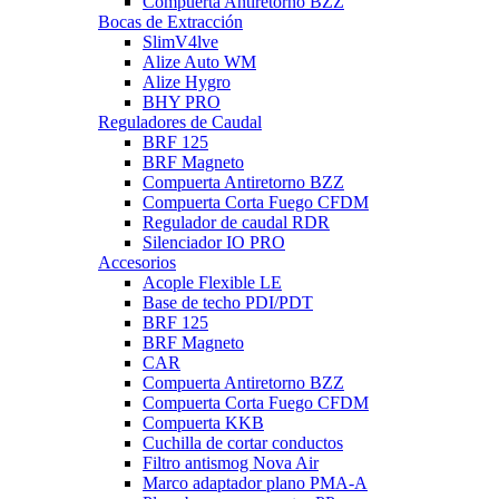
Compuerta Antiretorno BZZ
Bocas de Extracción
SlimV4lve
Alize Auto WM
Alize Hygro
BHY PRO
Reguladores de Caudal
BRF 125
BRF Magneto
Compuerta Antiretorno BZZ
Compuerta Corta Fuego CFDM
Regulador de caudal RDR
Silenciador IO PRO
Accesorios
Acople Flexible LE
Base de techo PDI/PDT
BRF 125
BRF Magneto
CAR
Compuerta Antiretorno BZZ
Compuerta Corta Fuego CFDM
Compuerta KKB
Cuchilla de cortar conductos
Filtro antismog Nova Air
Marco adaptador plano PMA-A