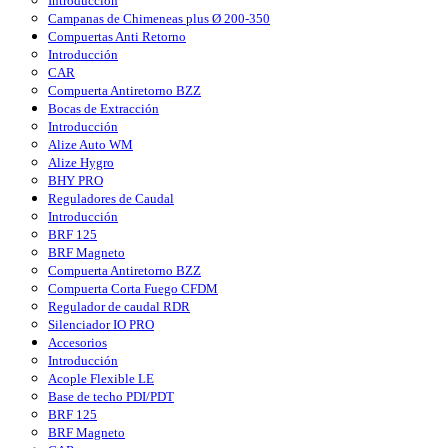
Introducción
Campanas de Chimeneas plus Ø 200-350
Compuertas Anti Retorno
Introducción
CAR
Compuerta Antiretorno BZZ
Bocas de Extracción
Introducción
Alize Auto WM
Alize Hygro
BHY PRO
Reguladores de Caudal
Introducción
BRF 125
BRF Magneto
Compuerta Antiretorno BZZ
Compuerta Corta Fuego CFDM
Regulador de caudal RDR
Silenciador IO PRO
Accesorios
Introducción
Acople Flexible LE
Base de techo PDI/PDT
BRF 125
BRF Magneto