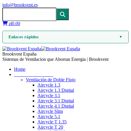
info@brookvent.es
zł
0.00
Enlaces rápidos
▼
Brookvent España
Sistemas de Ventilacion que Ahorran Energia | Brookvent
Home
Ventilación mecánica
Ventilación de Doble Flujo
Aircycle 1.3
Aircycle 1.3 Digital
Aircycle 3.1
Aircycle 3.1 Digital
Aircycle 4.1 Digital
Aircycle Slim
Aircycle 5.1
Aircycle T 1.35
Aircycle T 20