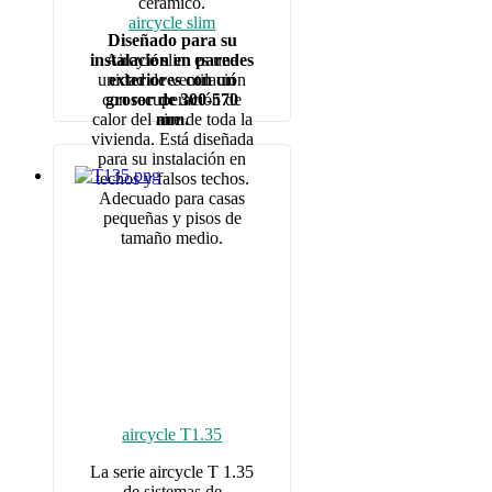
cerámico.
aircycle slim
Diseñado para su
Aircyle slim es una
instalación en paredes
unidad de ventilación
exteriores con un
con recuperación de
grosor de 300-570
calor del aire de toda la
mm.
vivienda. Está diseñada
para su instalación en
techos y falsos techos.
Adecuado para casas
pequeñas y pisos de
tamaño medio.
aircycle T1.35
La serie aircycle T 1.35
de sistemas de