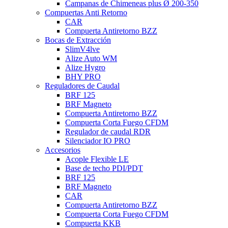
Campanas de Chimeneas plus Ø 200-350
Compuertas Anti Retorno
CAR
Compuerta Antiretorno BZZ
Bocas de Extracción
SlimV4lve
Alize Auto WM
Alize Hygro
BHY PRO
Reguladores de Caudal
BRF 125
BRF Magneto
Compuerta Antiretorno BZZ
Compuerta Corta Fuego CFDM
Regulador de caudal RDR
Silenciador IO PRO
Accesorios
Acople Flexible LE
Base de techo PDI/PDT
BRF 125
BRF Magneto
CAR
Compuerta Antiretorno BZZ
Compuerta Corta Fuego CFDM
Compuerta KKB