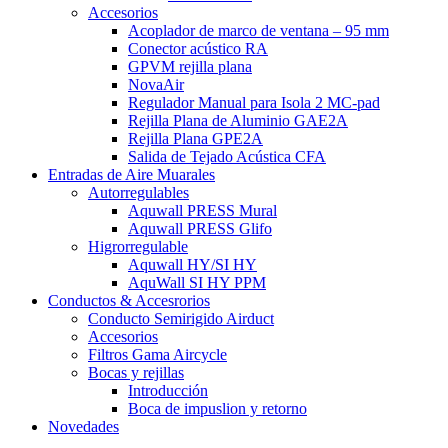
Accesorios
Acoplador de marco de ventana – 95 mm
Conector acústico RA
GPVM rejilla plana
NovaAir
Regulador Manual para Isola 2 MC-pad
Rejilla Plana de Aluminio GAE2A
Rejilla Plana GPE2A
Salida de Tejado Acústica CFA
Entradas de Aire Muarales
Autorregulables
Aquwall PRESS Mural
Aquwall PRESS Glifo
Higrorregulable
Aquwall HY/SI HY
AquWall SI HY PPM
Conductos & Accesrorios
Conducto Semirigido Airduct
Accesorios
Filtros Gama Aircycle
Bocas y rejillas
Introducción
Boca de impuslion y retorno
Novedades