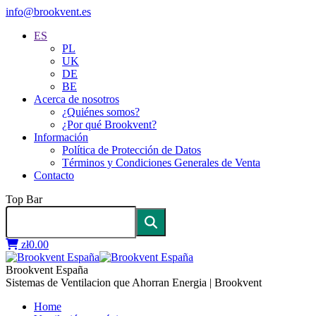
info@brookvent.es
ES
PL
UK
DE
BE
Acerca de nosotros
¿Quiénes somos?
¿Por qué Brookvent?
Información
Política de Protección de Datos
Términos y Condiciones Generales de Venta
Contacto
Top Bar
zł
0.00
Brookvent España
Sistemas de Ventilacion que Ahorran Energia | Brookvent
Home