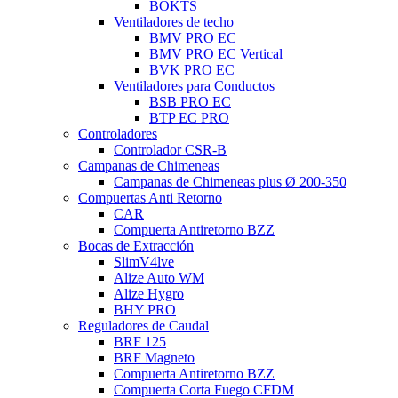
BOKTS
Ventiladores de techo
BMV PRO EC
BMV PRO EC Vertical
BVK PRO EC
Ventiladores para Conductos
BSB PRO EC
BTP EC PRO
Controladores
Controlador CSR-B
Campanas de Chimeneas
Campanas de Chimeneas plus Ø 200-350
Compuertas Anti Retorno
CAR
Compuerta Antiretorno BZZ
Bocas de Extracción
SlimV4lve
Alize Auto WM
Alize Hygro
BHY PRO
Reguladores de Caudal
BRF 125
BRF Magneto
Compuerta Antiretorno BZZ
Compuerta Corta Fuego CFDM