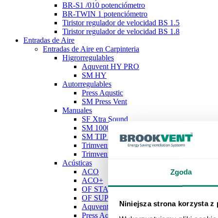
BR-S1 /010 potenciómetro
BR-TWIN 1 potenciómetro
Tiristor regulador de velocidad BS 1.5
Tiristor regulador de velocidad BS 1.8
Entradas de Aire
Entradas de Aire en Carpinteria
Higrorregulables
Aquvent HY PRO
SM HY
Autorregulables
Press Aqustic
SM Press Vent
Manuales
SF Xtra Sound
SM 1000
SM TIP VENT
Trimvent Select S13
Trimvent Xtra S13
Acústicas
ACO
Zgoda
ACO+
OF STANDARD
OF SUPER
Niniejsza strona korzysta z
Aquvent HY PRO
Press Aqustic