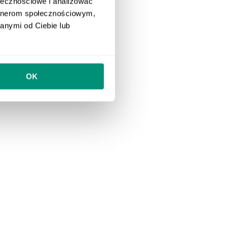
ołecznościowe i analizować
artnerom społecznościowym,
anymi od Ciebie lub
OK