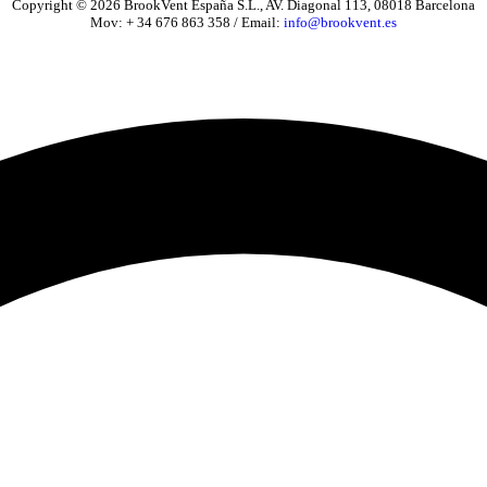
Copyright © 2026 BrookVent España S.L., AV. Diagonal 113, 08018 Barcelona
Mov: + 34 676 863 358 / Email:
info@brookvent.es