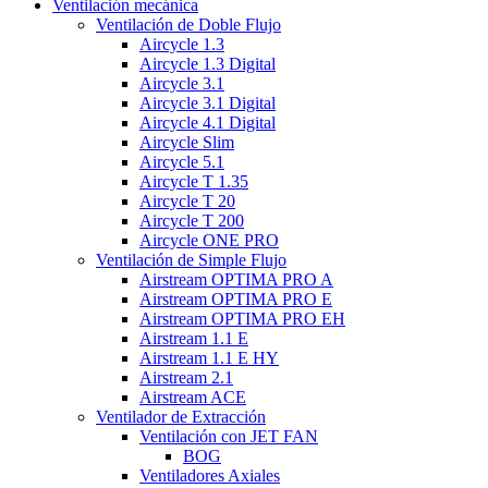
Ventilación mecánica
Ventilación de Doble Flujo
Aircycle 1.3
Aircycle 1.3 Digital
Aircycle 3.1
Aircycle 3.1 Digital
Aircycle 4.1 Digital
Aircycle Slim
Aircycle 5.1
Aircycle T 1.35
Aircycle T 20
Aircycle T 200
Aircycle ONE PRO
Ventilación de Simple Flujo
Airstream OPTIMA PRO A
Airstream OPTIMA PRO E
Airstream OPTIMA PRO EH
Airstream 1.1 E
Airstream 1.1 E HY
Airstream 2.1
Airstream ACE
Ventilador de Extracción
Ventilación con JET FAN
BOG
Ventiladores Axiales