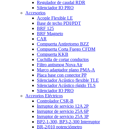
Regulador de caudal RDR
Silenciador IO PRO
Accesorios
Acople Flexible LE
Base de techo PDI/PDT
BRF 125
BRF Magneto
CAR
Compuerta Antiretorno BZZ
Compuerta Corta Fuego CFDM
Compuerta KKB
Cuchilla de cortar conductos
Filtro antismog Nova Air
Marco adaptador plano PMA-A
Placa base con conector PP
Silenciador Acústico flexible TLE
Silenciador Acústico rígido TLS
Silenciador IO PRO
Acceorios Eléctricos
Controlador CSR-B
Inrruptor de servicio 12A 2P
Inrruptor de servicio 25A 6P
Inrruptor de servicio 25A 3P
BP2-1-300, BP3-2-300 Interruptor
BR-2/010 potenciómetro