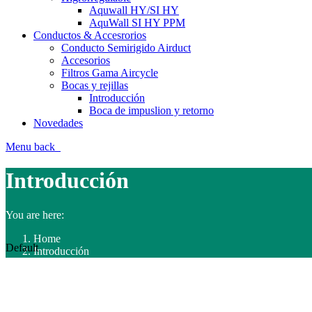
Aquwall HY/SI HY
AquWall SI HY PPM
Conductos & Accesrorios
Conducto Semirigido Airduct
Accesorios
Filtros Gama Aircycle
Bocas y rejillas
Introducción
Boca de impuslion y retorno
Novedades
Menu
back
Introducción
You are here:
Home
Default
Introducción