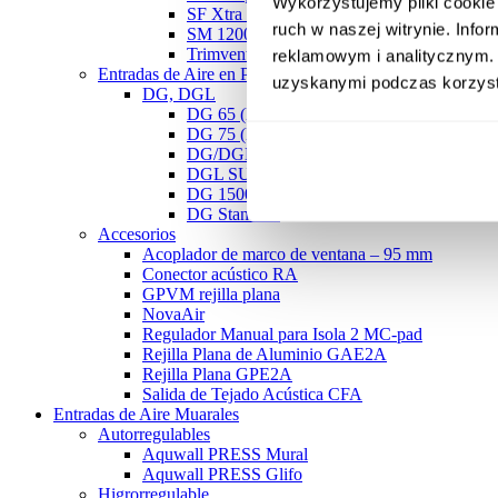
Wykorzystujemy pliki cookie 
SF Xtra Sound
ruch w naszej witrynie. Inf
SM 1200 PRO
Trimvent Select S13
reklamowym i analitycznym. 
Entradas de Aire en Perfileria
uzyskanymi podczas korzysta
DG, DGL
DG 65 (EX)
DG 75 (EX)
DG/DGL 80 (EX)
DGL SUPER
DG 1500
DG Standard
Accesorios
Acoplador de marco de ventana – 95 mm
Conector acústico RA
GPVM rejilla plana
NovaAir
Regulador Manual para Isola 2 MC-pad
Rejilla Plana de Aluminio GAE2A
Rejilla Plana GPE2A
Salida de Tejado Acústica CFA
Entradas de Aire Muarales
Autorregulables
Aquwall PRESS Mural
Aquwall PRESS Glifo
Higrorregulable