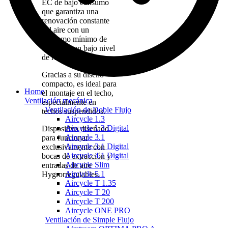
EC de bajo consumo
que garantiza una
renovación constante
del aire con un
consumo mínimo de
energía y un bajo nivel
de ruido.
Gracias a su diseńo
compacto, es ideal para
Home
el montaje en el techo,
Ventilación mecánica
especialmente en
Ventilación de Doble Flujo
techos suspendidos.
Aircycle 1.3
Aircycle 1.3 Digital
Dispositivo diseńado
Aircycle 3.1
para funcionar
Aircycle 3.1 Digital
exclusivamente con
Aircycle 4.1 Digital
bocas de extracción y
Aircycle Slim
entradas de aire
Aircycle 5.1
Hygrorregulables.
Aircycle T 1.35
Aircycle T 20
Aircycle T 200
Aircycle ONE PRO
Ventilación de Simple Flujo