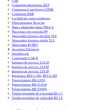
CAR
Compuerta Antiretorno BZZ
Compuerta Corta Fuego CFDM
Compuerta KKB
Cuchilla de cortar conductos
Filtro antismog Nova Air
Marco adaptador plano PMA-A
Placa base con conector PP
Silenciador Acústico flexible TLE
Silenciador Acústico rígido TLS
Silenciador IO PRO
Acceorios Eléctricos
Introducción
Controlador CSR-B
Inrruptor de servicio 12A 2P
Inrruptor de servicio 25A 6P
Inrruptor de servicio 25A 3P
Interruptor BP2-1-300, BP3-2-300
Potenciómetro BR-2/010
Potenciómetro BR-S1/010
Potenciómetro BR-TWIN1
Tiristor regulador de velocidad BS 1.5
Tiristor regulador de velocidad BS 1.8