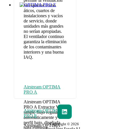
permite la ventilación
en espacios como
áticos, cuartos de
instalaciones y vacíos
de servicio, donde
unidades más grandes
no serían apropiadas.
El ventilador continuo
garantiza la eliminación
de los contaminantes
interiores y una buena
IAQ.
Airstream OPTIMA
PRO A
Airstream OPTIMA
PRO A Extractor VMC
Airstream OPTIMA
simple flujo regulado
PRO E
automáticamente y de
perfil bajo, diseñada
Copyright © 2026
Airstream OPTIMA
para eliminar
BrookVent España S.L.,