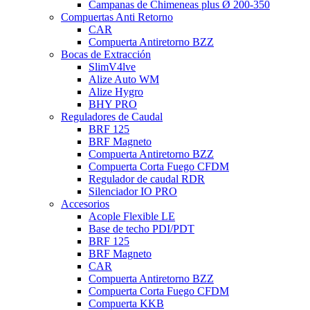
Campanas de Chimeneas plus Ø 200-350
Compuertas Anti Retorno
CAR
Compuerta Antiretorno BZZ
Bocas de Extracción
SlimV4lve
Alize Auto WM
Alize Hygro
BHY PRO
Reguladores de Caudal
BRF 125
BRF Magneto
Compuerta Antiretorno BZZ
Compuerta Corta Fuego CFDM
Regulador de caudal RDR
Silenciador IO PRO
Accesorios
Acople Flexible LE
Base de techo PDI/PDT
BRF 125
BRF Magneto
CAR
Compuerta Antiretorno BZZ
Compuerta Corta Fuego CFDM
Compuerta KKB