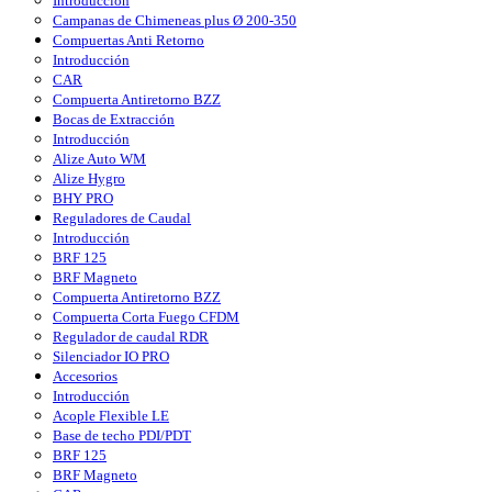
Introducción
Campanas de Chimeneas plus Ø 200-350
Compuertas Anti Retorno
Introducción
CAR
Compuerta Antiretorno BZZ
Bocas de Extracción
Introducción
Alize Auto WM
Alize Hygro
BHY PRO
Reguladores de Caudal
Introducción
BRF 125
BRF Magneto
Compuerta Antiretorno BZZ
Compuerta Corta Fuego CFDM
Regulador de caudal RDR
Silenciador IO PRO
Accesorios
Introducción
Acople Flexible LE
Base de techo PDI/PDT
BRF 125
BRF Magneto