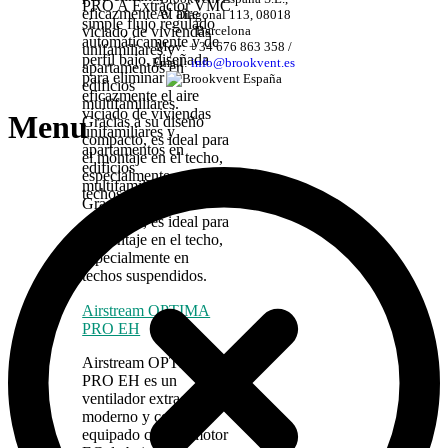
PRO A Extractor VMC
eficazmente el aire
AV. Diagonal 113, 08018
simple flujo regulado
Barcelona
viciado de viviendas
automáticamente y de
Mov: + 34 676 863 358 /
unifamiliares y
perfil bajo, diseñada
Email:
info@brookvent.es
apartamentos en
para eliminar
edificios
eficazmente el aire
multifamiliares.
viciado de viviendas
Menu
Gracias a su diseño
unifamiliares y
compacto, es ideal para
apartamentos en
el montaje en el techo,
edificios
especialmente en
multifamiliares.
techos suspendidos.
Gracias a su diseño
compacto, es ideal para
el montaje en el techo,
especialmente en
techos suspendidos.
Airstream OPTIMA
PRO EH
Airstream OPTIMA
PRO EH es un
ventilador extractor
moderno y compacto
equipado con un motor