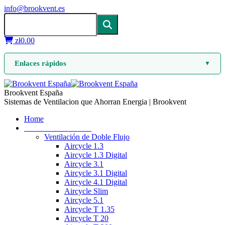
info@brookvent.es
zł
0.00
Enlaces rápidos
▼
Brookvent España
Sistemas de Ventilacion que Ahorran Energia | Brookvent
Home
Ventilación mecánica
Ventilación de Doble Flujo
Aircycle 1.3
Aircycle 1.3 Digital
Aircycle 3.1
Aircycle 3.1 Digital
Aircycle 4.1 Digital
Aircycle Slim
Aircycle 5.1
Aircycle T 1.35
Aircycle T 20