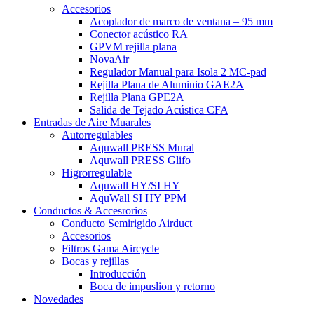
Accesorios
Acoplador de marco de ventana – 95 mm
Conector acústico RA
GPVM rejilla plana
NovaAir
Regulador Manual para Isola 2 MC-pad
Rejilla Plana de Aluminio GAE2A
Rejilla Plana GPE2A
Salida de Tejado Acústica CFA
Entradas de Aire Muarales
Autorregulables
Aquwall PRESS Mural
Aquwall PRESS Glifo
Higrorregulable
Aquwall HY/SI HY
AquWall SI HY PPM
Conductos & Accesrorios
Conducto Semirigido Airduct
Accesorios
Filtros Gama Aircycle
Bocas y rejillas
Introducción
Boca de impuslion y retorno
Novedades