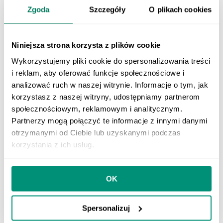
Zgoda
Szczegóły
O plikach cookies
Airstream 1.1 E
El BROOKVENT
airstream 1.1 E / EH es
Niniejsza strona korzysta z plików cookie
una unidad de
ventilación por
Wykorzystujemy pliki cookie do spersonalizowania treści
extracción mecánica
(MEV) continua,
i reklam, aby oferować funkcje społecznościowe i
eficiente y silenciosa,
analizować ruch w naszej witrynie. Informacje o tym, jak
con conexiones de
korzystasz z naszej witryny, udostępniamy partnerom
conductos a cada
cuarto húmedo.
społecznościowym, reklamowym i analitycznym.
Partnerzy mogą połączyć te informacje z innymi danymi
otrzymanymi od Ciebie lub uzyskanymi podczas
korzystania z ich usług.
OK
Airstream 1.1 E HY
Spersonalizuj
El ventilador central de
bajo consumo,