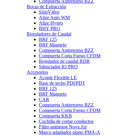
Compuerta Antiretorno BZZ
Bocas de Extracción
SlimV4lve
Alize Auto WM
Alize Hygro
BHY PRO
Reguladores de Caudal
BRF 125
BRF Magneto
Compuerta Antiretorno BZZ
Compuerta Corta Fuego CFDM
Regulador de caudal RDR
Silenciador IO PRO
Accesorios
Acople Flexible LE
Base de techo PDI/PDT
BRF 125
BRF Magneto
CAR
Compuerta Antiretorno BZZ
Compuerta Corta Fuego CFDM
Compuerta KKB
Cuchilla de cortar conductos
Filtro antismog Nova Air
Marco adaptador plano PMA-A