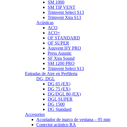
SM 1000
SM TIP VENT
Trimvent Select S13
Trimvent Xtra S13
Acústicas
ACO
ACO+
OF STANDARD
OF SUPER
Aquvent HY PRO
Press Aqustic
SF Xtra Sound
SM 1200 PRO
Trimvent Select S13
Entradas de Aire en Perfileria
DG, DGL
DG 65 (EX)
DG 75 (EX)
DG/DGL 80 (EX)
DGL SUPER
DG 1500
DG Standard
Accesorios
Acoplador de marco de ventana – 95 mm
Conector acústico RA