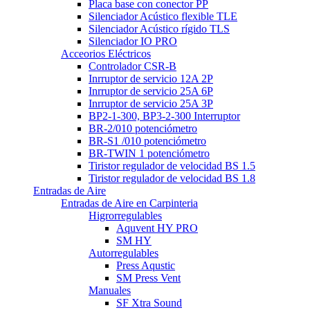
Placa base con conector PP
Silenciador Acústico flexible TLE
Silenciador Acústico rígido TLS
Silenciador IO PRO
Acceorios Eléctricos
Controlador CSR-B
Inrruptor de servicio 12A 2P
Inrruptor de servicio 25A 6P
Inrruptor de servicio 25A 3P
BP2-1-300, BP3-2-300 Interruptor
BR-2/010 potenciómetro
BR-S1 /010 potenciómetro
BR-TWIN 1 potenciómetro
Tiristor regulador de velocidad BS 1.5
Tiristor regulador de velocidad BS 1.8
Entradas de Aire
Entradas de Aire en Carpinteria
Higrorregulables
Aquvent HY PRO
SM HY
Autorregulables
Press Aqustic
SM Press Vent
Manuales
SF Xtra Sound