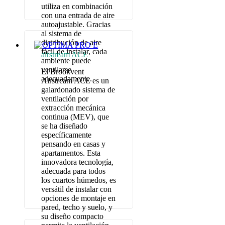
utiliza en combinación
con una entrada de aire
autoajustable. Gracias
al sistema de
distribución de aire
fácil de instalar, cada
airstream ACE
ambiente puede
ventilarse
El Brookvent
adecuadamente.
Airstream ACE es un
galardonado sistema de
ventilación por
extracción mecánica
continua (MEV), que
se ha diseñado
específicamente
pensando en casas y
apartamentos. Esta
innovadora tecnología,
adecuada para todos
los cuartos húmedos, es
versátil de instalar con
opciones de montaje en
pared, techo y suelo, y
su diseño compacto