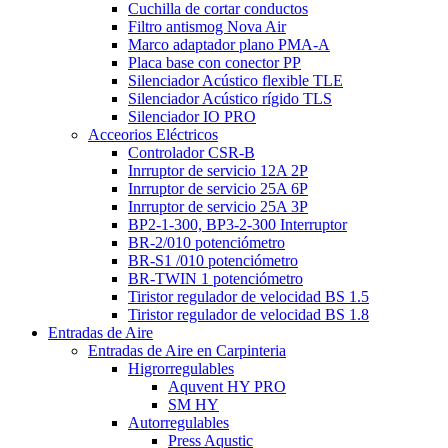
Cuchilla de cortar conductos
Filtro antismog Nova Air
Marco adaptador plano PMA-A
Placa base con conector PP
Silenciador Acústico flexible TLE
Silenciador Acústico rígido TLS
Silenciador IO PRO
Acceorios Eléctricos
Controlador CSR-B
Inrruptor de servicio 12A 2P
Inrruptor de servicio 25A 6P
Inrruptor de servicio 25A 3P
BP2-1-300, BP3-2-300 Interruptor
BR-2/010 potenciómetro
BR-S1 /010 potenciómetro
BR-TWIN 1 potenciómetro
Tiristor regulador de velocidad BS 1.5
Tiristor regulador de velocidad BS 1.8
Entradas de Aire
Entradas de Aire en Carpinteria
Higrorregulables
Aquvent HY PRO
SM HY
Autorregulables
Press Aqustic