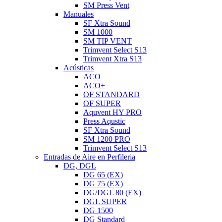
SM Press Vent
Manuales
SF Xtra Sound
SM 1000
SM TIP VENT
Trimvent Select S13
Trimvent Xtra S13
Acústicas
ACO
ACO+
OF STANDARD
OF SUPER
Aquvent HY PRO
Press Aqustic
SF Xtra Sound
SM 1200 PRO
Trimvent Select S13
Entradas de Aire en Perfileria
DG, DGL
DG 65 (EX)
DG 75 (EX)
DG/DGL 80 (EX)
DGL SUPER
DG 1500
DG Standard